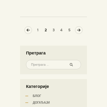
<
1
2
3
>
4
5
Претрага
Категорије
БЛОГ
ДОГАЂАЈИ