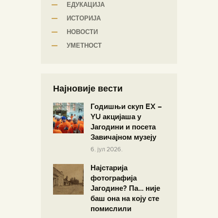
ЕДУКАЦИЈА
ИСТОРИЈА
НОВОСТИ
УМЕТНОСТ
Најновије вести
Годишњи скуп EX –
YU акцијаша у
Јагодини и посета
Завичајном музеју
6. јул 2026.
Најстарија
фотографија
Јагодине? Па… није
баш она на коју сте
помислили