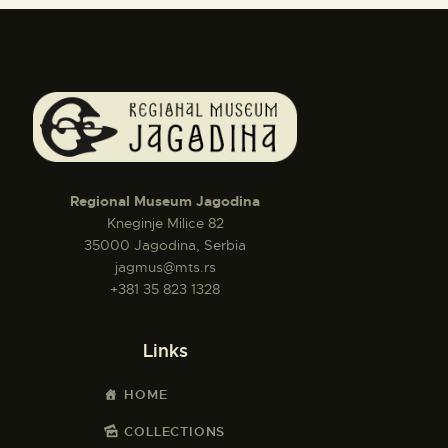
Regional Museum Jagodina
Kneginje Milice 82
35000 Jagodina, Serbia
jagmus@mts.rs
+381 35 823 1328
Links
HOME
COLLECTIONS