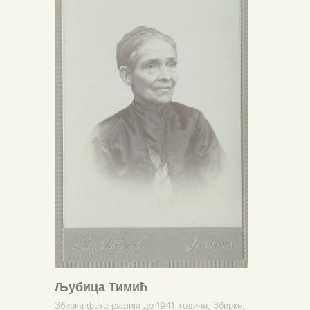
Љубица Тимић
Збирка фотографија до 1941. године,
Збирке,