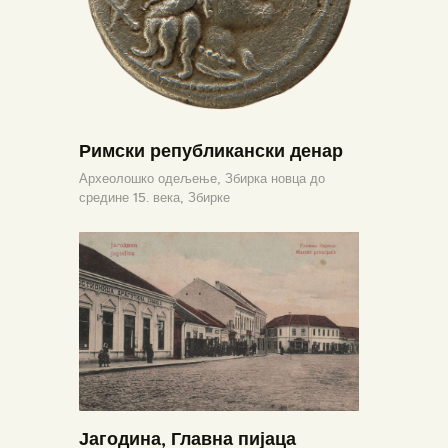
Римски републикански денар
Археолошко одељење,
Збирка новца до
средине 15. века,
Збирке
Јагодина, Главна пијаца