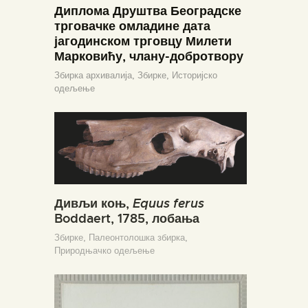
Диплома Друштва Београдске
трговачке омладине дата
јагодинском трговцу Милети
Марковићу, члану-добротвору
Збирка архивалија,
Збирке,
Историјско
одељење
Дивљи коњ,
Equus ferus
Boddaert, 1785, лобања
Збирке,
Палеонтолошка збирка,
Природњачко одељење