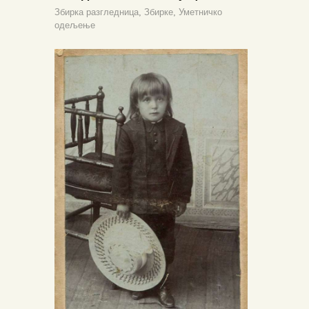
Збирка разгледница,
Збирке,
Уметничко
одељење