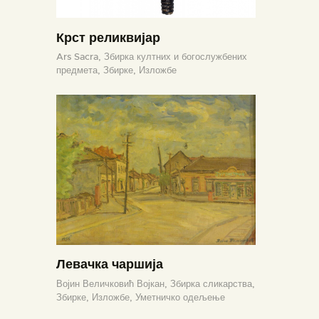
Крст реликвијар
Ars Sacra,
Збирка култних и богослужбених
предмета,
Збирке,
Изложбе
Левачка чаршија
Војин Величковић Војкан,
Збирка сликарства,
Збирке,
Изложбе,
Уметничко одељење