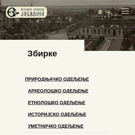
SR
ЗАВИЧАЈНИ МУЗЕЈ ЈАГОДИНА
www.jagodina.museum
ПОЧЕТНА
Збирке
ЗБИРКЕ
ИЗЛОЖБЕ
ДОГАЂАЈИ
ПРИРОДЊАЧКО ОДЕЉЕЊЕ
ИЗДАВАШТВО
АРХЕОЛОШКО ОДЕЉЕЊЕ
БЛОГ
ЕТНОЛОШКО ОДЕЉЕЊЕ
НАШ МУЗЕЈ
ИСТОРИЈСКО ОДЕЉЕЊЕ
ENGLISH
(
ЕНГЛЕСКИ
)
УМЕТНИЧКО ОДЕЉЕЊЕ