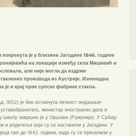
покренута је у близини Јагодине 1846. године
онијевића на локацији између села Мишевић и
словала, али није могла да издржи
стаклених производа из Аустрије. Изненадна
 је и крај прве српске фабрике стакла.
д, 1852) је био истакнута личност ондашњег
, уставобранитељ, министар иностраних дела и
у школу завршио је у Оршави (Румунија). У Србију
м и родитеље који су се настанили у Јагодини. У
еца све до 1842. године, када су се преселили у