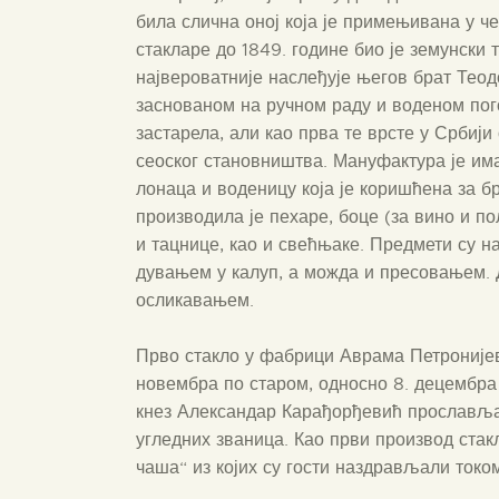
била слична оној која је примењивана у 
стакларе до 1849. године био је земунски 
највероватније наслеђује његов брат Тео
заснованом на ручном раду и воденом пог
застарела, али као прва те врсте у Србиј
сеоског становништва. Мануфактура је им
лонаца и воденицу која је коришћена за б
производила је пехаре, боце (за вино и пол
и тацнице, као и свећњаке. Предмети су 
дувањем у калуп, а можда и пресовањем.
осликавањем.
Прво стакло у фабрици Аврама Петронијев
новембра по старом, односно 8. децембра 
кнез Александар Карађорђевић прослављао
угледних званица. Као први производ стакл
чаша“ из којих су гости наздрављали токо