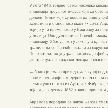
У лето 1846. године, свега неколико месец
епидемија трбушног тифуса која се брзо ши
донели Немци који су дошли да раде у фа
захватила и становнике околних села. Авр
који је у то време чекао у Београду за пр
у Белици. Ове дужности се Панчић прихват
епидемију. Због успеха у лечењу и односа
тражило да се Панчић постави за окружног
Попечитељство унутрашњих дела је фебру
„контрактуалног градског лекара ⅠⅠ класе 
Фабрика је имала прихода, али су јој недо
нове инвестиције и модернизовала произ
велики увоз стакла из Аустрије. Фабрика 
која га је задесила 1852. године приликом
Аврамова породица се након његове смрт