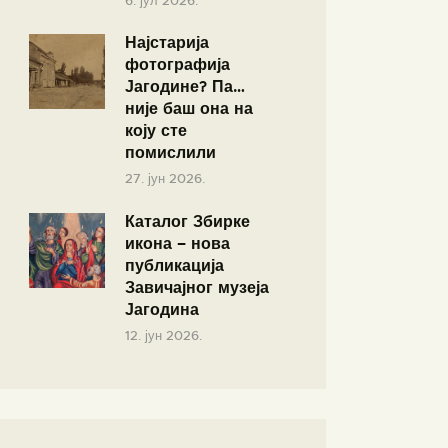
6. јул 2026.
Најстарија
фотографија
Јагодине? Па…
није баш она на
коју сте
помислили
27. јун 2026.
Каталог Збирке
икона – нова
публикација
Завичајног музеја
Јагодина
12. јун 2026.