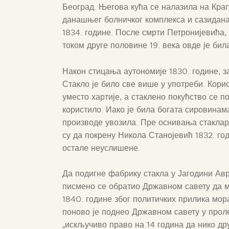
Београд. Његова кућа се налазила на Краг
данашњег болничког комплекса и сазидана 
1834. године. После смрти Петронијевића, д
током друге половине 19. века овде је би
Након стицања аутономије 1830. године, з
Стакло је било све више у употреби. Кори
уместо хартије, а стаклено покућство се 
користило. Иако је била богата сировинам
производе увозила. Пре оснивања стаклар
су да покрену Никола Станојевић 1832. г
остале неуслишене.
Да подигне фабрику стакла у Јагодини Авр
писмено се обратио Државном савету да му
1840. године због политичких прилика мор
поново је поднео Државном савету у пролећ
„искључиво право на 14 година да нико др