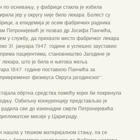
и по оснивању, у фабрици стакла је избила
рила јер у округу није било лекара. Болест су
брици, а епидемија је осим фабричких радника
ам Петронијевић је позвао др Јосифа Панчића,
ијем у службу, да прихвати место фабричког лекара
ио 31. јануара 1947. године и успешно зауставио
 према пацијентима, становништво Јагодине је
 лекара, што је била и његова жеља.
ара 1847. године поставило Панчића за
и привременог физикуса Округа јагодинског“.
стајала обртна средства помоћу којих би покренула
водњу. Озбиљну конкуренцију представљао је
је радила све до изненадне смрти Петронијевића
 дипломатске мисије у Цариграду.
и нашла у тешком материјалном стању, па се