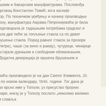
чешким и баварским мануфактурама. Пословођа
трговац Константин Томић, кога касније
дор. По техничком уређењу и начину производње
ону, мануфактура Аврама Петронијевића је била
и одговарала је тадашњим потребама градског и
ала две пећи за топљење стакла са по девет
рушење стакла. Поред равног стакла за прозоре
итре), чаше (за вино и ракију), чутурице, чинијице
настајали дувањем и слободним обликовањем,
 Додатна декорација је вршена брушењем и
ића произведено је на дан Светог Климента, 25.
по новом календару, 1846. године. Тог дана је
 крсно име у Тополи, уз присуство бројних
аре, кнезу је у Тополу послато „неколико великих
м славља.