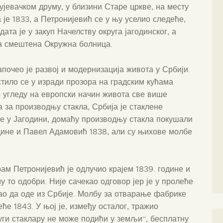
ујевачком друму, у близини Старе цркве, на месту
је 1833, а Петронијевић се у њу уселио следеће,
ата је у закуп Начелству округа јагодинског, а
ла смештена Окружна болница.
апочео је развој и модернизација живота у Србији.
стило се у изради прозора на градским кућама
по угледу на европски начин живота све више
а за производњу стакла, Србија је стаклене
е у Јагодини, домаћу производњу стакла покушали
одине и Павел Адамовић 1838, али су њихове молбе
ам Петронијевић је одлучио крајем 1839. године и
 то одобри. Није сачекао одговор јер је у пролеће
ао да оде из Србије. Молбу за отварање фабрике
е 1843. У њој је, између осталог, тражио
уги стаклару не може подићи у земљи“, бесплатну