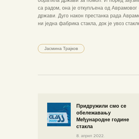
обратила држави за помоћ. И поред зауз
са радом, она је откупљена од Аврамово
држави. Дуго након престанка рада Аврам
ни једна фабрика стакла, док је увоз стак
Јасмина Трајков
Придружили смо се
обележавању
Међународне године
стакла
8. април 2022.