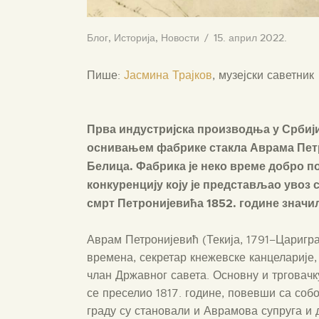
Блог
,
Историја
,
Новости
15. април 2022.
Пише:
Јасмина Трајков
, музејски саветник
Прва индустријска производња у Србији 
оснивањем фабрике стакла Аврама Петр
Белица. Фабрика је неко време добро по
конкуренцију коју је представљао увоз 
смрт Петронијевића 1852. године значила
Аврам Петронијевић (Текија, 1791–Царигра
времена, секретар кнежевске канцеларије
члан Државног савета. Основну и трговачк
се преселио 1817. године, повевши са собо
граду су становали и Аврамова супруга и д