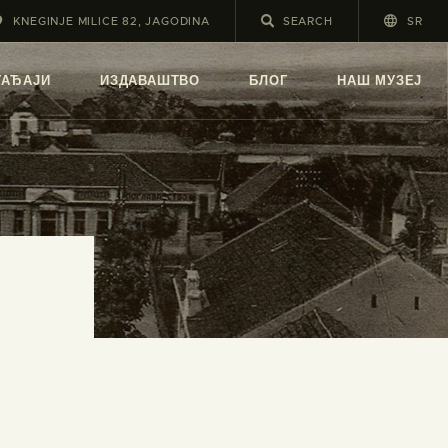
KNEGINJE MILICE 82, JAGODINA
SR
А
ГАЂАЈИ
ИЗДАВАШТВО
БЛОГ
НАШ МУЗЕЈ