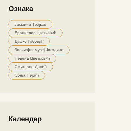
Ознака
Јасмина Трајков
Бранислав Цветковић
Душко Грбовић
Завичајни музеј Јагодина
Невена Цветковић
Смиљана Додић
Соња Перић
Календар