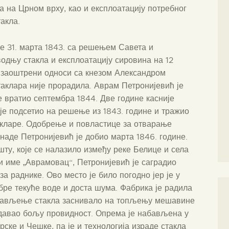
а на Црном врху, као и експлоатацију потребног
акла.
е 31. марта 1843. са решењем Савета и
водњу стакла и експлоатацију сировина на 12
 заоштрени односи са кнезом Александром
таклара није прорадила. Аврам Петронијевић је
е вратио септембра 1844. Две године касније
 је подсетио на решење из 1843. године и тражио
акларе. Одобрење и повластице за отварање
наде Петронијевић је добио марта 1846. године.
у, које се налазило између реке Белице и села
и име „Аврамовац“, Петронијевић је саградио
за раднике. Ово место је било погодно јер је у
бре текуће воде и доста шума. Фабрика је радила
прављење стакла заснивало на топљењу мешавине
е давао бољу провидност. Опрема је набављена у
рске и Чешке, па је и технологија израде стакла