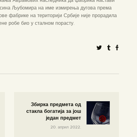
имања Аврамових наследника да фабрика настави
г сина Љубомира на име измирења дугова према
ове фабрике на територији Србије није прорадила
лене робе био у сталном порасту.
Збирка предмета од
стакла богатија за још
један предмет
20. април 2022.