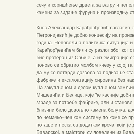
сечу и коришћење дрвета за ватру и пепел
камена за зидање фуруна и производњу ст
Кнез Александар Карађорђевић сагласио с
Петронијевић је добио концесију на произ
година. Неповољна политичка ситуација и
Карађорђевићем били су разлог због ког с
био протеран из Србије, а из емиграције с
поново се обратио молбом кнезу у којој га
да му се потврди дозвола за подизање ст
фабрике и експлоатацију сировина без нак
На закупљеном и делом купљеном земљишт
Мишевића и Белице, које ће касније добит
зграде за потребе фабрике, али и станове 
близини било довољно камена белутка, до
по немачко–чешком систему по коме се 
поташе и песка са додатком креча, који ј
Баварској, а мајстори су доведени из Бава