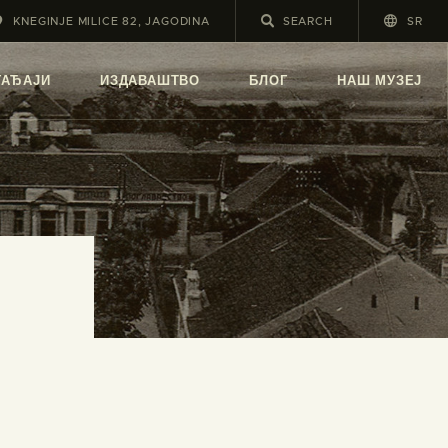
KNEGINJE MILICE 82, JAGODINA
SR
А
ГАЂАЈИ
ИЗДАВАШТВО
БЛОГ
НАШ МУЗЕЈ