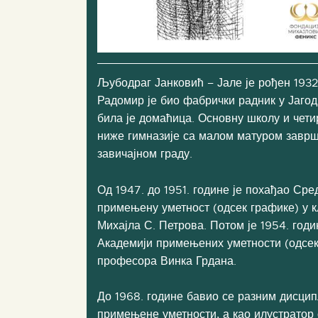
Љубодраг Јанковић – Јале је рођен 1932
Радомир је био фабрички радник у Јагод
била је домаћица. Основну школу и чет
ниже гимназије са малом матуром заврши
завичајном граду.
Од 1947. до 1951. године је похађао Ср
примењену уметност (одсек графике) у 
Михајла С. Петрова. Потом је 1954. год
Академији примењених уметности (одсек
професора Винка Грдана.
До 1968. године бавио се разним дисци
примењене уметности, а као илустратор