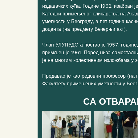
издавачких кућа. Године 1962. изабран ј
Катедри примењеног сликарства на Ака
уметности у Београду, а пет година касни
доцента (на предмету Вечерњи акт).
Члан УЛУПУДС-а постао је 1957. године,
примљен је 1961. Поред низа самосталн
је на многим колективним изложбама у 
Предавао је као редовни професор (на 
Факултету примењених уметности у Беогр
СА ОТВАР