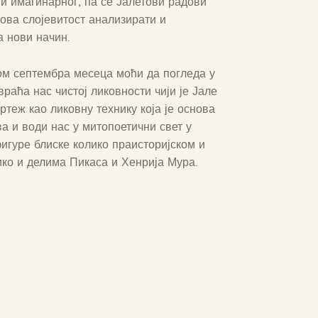
 и имагинарног, па се Јалетови радови
ова слојевитост анализирати и
а нови начин.
ком септембра месеца моћи да погледа у
враћа нас чистој ликовности чији је Јале
теж као ликовну технику која је основа
а и води нас у митопоетични свет у
игуре блиске колико праисторијском и
ико и делима Пикаса и Хенрија Мура.