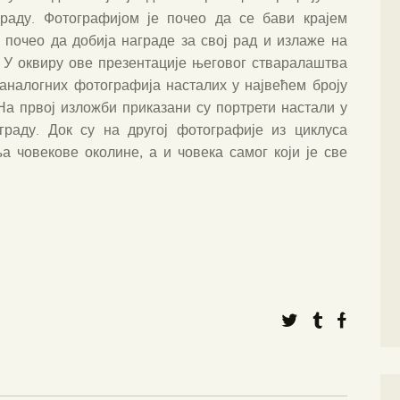
раду. Фотографијом је почео да се бави крајем
 почео да добија награде за свој рад и излаже на
 У оквиру ове презентације његовог стваралаштва
аналогних фотографија насталих у највећем броју
На првој изложби приказани су портрети настали у
раду. Док су на другој фотографије из циклуса
а човекове околине, а и човека самог који је све