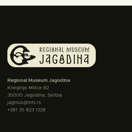
Regional Museum Jagodina
Kneginje Milice 82
35000 Jagodina, Serbia
jagmus@mts.rs
+381 35 823 1328