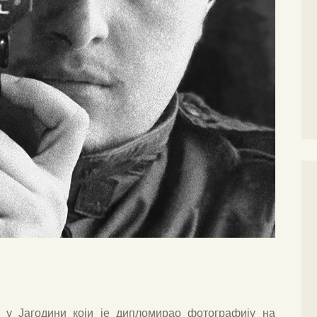
 у Јагодини који је дипломирао фотографију на