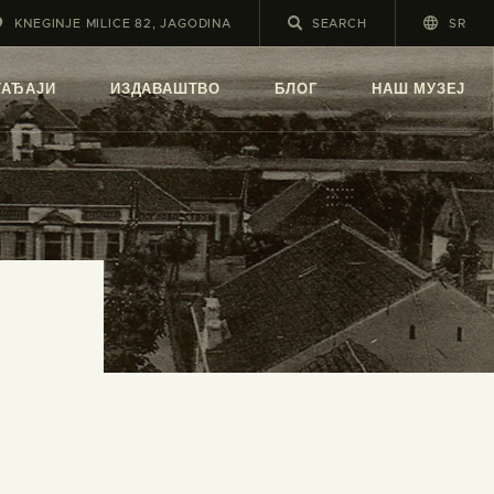
KNEGINJE MILICE 82, JAGODINA
SR
А
ГАЂАЈИ
ИЗДАВАШТВО
БЛОГ
НАШ МУЗЕЈ