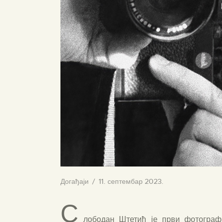
Догађаји
11. септембар 2023.
С
лободан Штетић је први фотограф