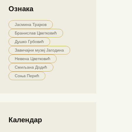
Ознака
Јасмина Трајков
Бранислав Цветковић
Душко Грбовић
Завичајни музеј Јагодина
Невена Цветковић
Смиљана Додић
Соња Перић
Календар