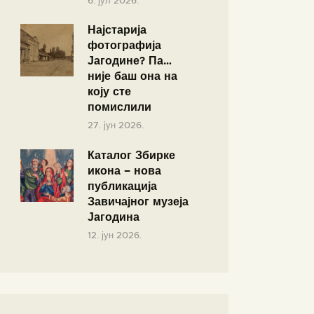
6. јул 2026.
Најстарија
фотографија
Јагодине? Па…
није баш она на
коју сте
помислили
27. јун 2026.
Каталог Збирке
икона – нова
публикација
Завичајног музеја
Јагодина
12. јун 2026.