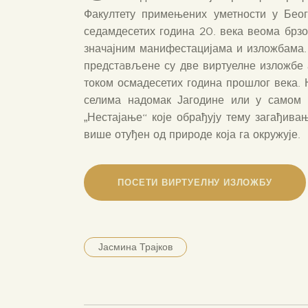
Факултету примењених уметности у Беог
седамдесетих година 20. века веома брзо
значајним манифестацијама и изложбама.
предстaвљене су две виртуелне изложбе 
током осмадесетих година прошлог века. 
селима надомак Јагодине или у самом г
„Нестајање“ које обрађују тему загађивањ
више отуђен од природе која га окружује.
ПОСЕТИ ВИРТУЕЛНУ ИЗЛОЖБУ
Јасмина Трајков