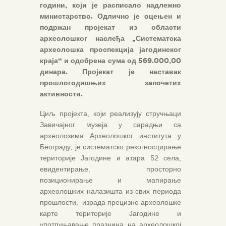
години, који је расписало надлежно
министарство. Одлично је оцењен и
подржан пројекат из области
археолошког наслеђа „Систематска
археолошка проспекција јагодинског
краја“ и одобрена сума од 569.000,00
динара. Пројекат је наставак
прошлогодишњих започетих
активности.
Циљ пројекта, који реализују стручњаци
Завичајног музеја у сарадњи са
археолозима Археолошког института у
Београду, је систематско рекогносцирање
територије Јагодине и атара 52 села,
евидентирање, просторно
позиционирање и мапирање
археолошких налазишта из свих периода
прошлости, израда прецизне археолошке
карте територије Јагодине и
употпуњавање празнина на археолошкој