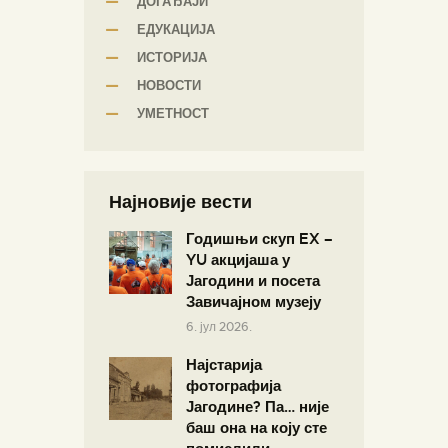
ДОГАЂАЈИ
ЕДУКАЦИЈА
ИСТОРИЈА
НОВОСТИ
УМЕТНОСТ
Најновије вести
Годишњи скуп EX –
YU акцијаша у
Јагодини и посета
Завичајном музеју
6. јул 2026.
Најстарија
фотографија
Јагодине? Па… није
баш она на коју сте