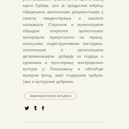
карти Србије, што је предуслов вођењу
обједињене археолошке документације у
смислу евидентирања и заштите
налазишта. Стручном и музеолошком
обрадом покретног археолошког
материјала прикупљеног на терену,
искључиво недеструктивним методама,
типолошком и хронолошком
детерминацијом, добијају се подаци о
одликама и простирању материјалних
култура у Поморављу и обогаћује
музејски фонд, како студијском грађом,
тако и културним добрима.
Завичајни музеј Јагодина