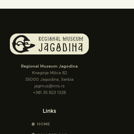
Regional Museum Jagodina
Kneginje Milice 82
35000 Jagodina, Serbia
jagmus@mts.rs
+381 35 823 1328
Links
HOME