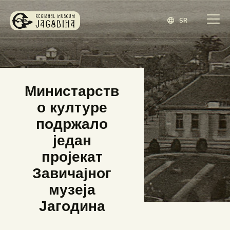
SR
ЗАВИЧАЈНИ МУЗЕЈ ЈАГОДИНА
www.jagodina.museum
ПОЧЕТНА
Министарств
ЗБИРКЕ
о културе
ИЗЛОЖБЕ
подржало
ДОГАЂАЈИ
један
ИЗДАВАШТВО
пројекат
БЛОГ
Завичајног
НАШ МУЗЕЈ
музеја
ENGLISH
(
ЕНГЛЕСКИ
)
Јагодина