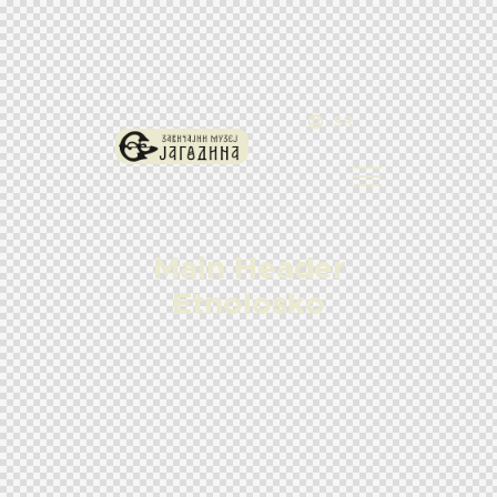
SR
Main Header
Etnolosko