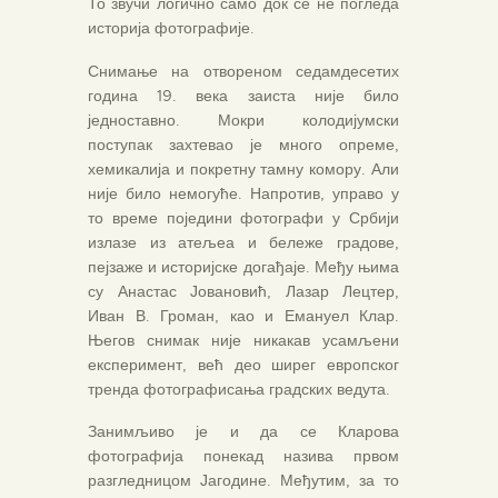
То звучи логично само док се не погледа
историја фотографије.
Снимање на отвореном седамдесетих
година 19. века заиста није било
једноставно. Мокри колодијумски
поступак захтевао је много опреме,
хемикалија и покретну тамну комору. Али
није било немогуће. Напротив, управо у
то време поједини фотографи у Србији
излазе из атељеа и бележе градове,
пејзаже и историјске догађаје. Међу њима
су Анастас Јовановић, Лазар Лецтер,
Иван В. Громан, као и Емануел Клар.
Његов снимак није никакав усамљени
експеримент, већ део ширег европског
тренда фотографисања градских ведута.
Занимљиво је и да се Кларова
фотографија понекад назива првом
разгледницом Јагодине. Међутим, за то