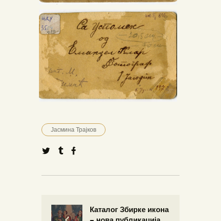
Јасмина Трајков
Каталог Збирке икона
– нова публикација