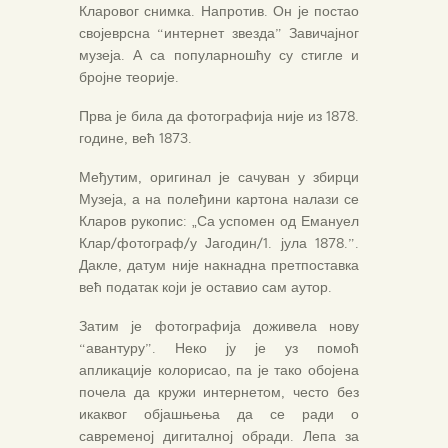
Кларовог снимка. Напротив. Он је постао
својеврсна “интернет звезда” Завичајног
музеја. А са популарношћу су стигле и
бројне теорије.
Прва је била да фотографија није из 1878.
године, већ 1873.
Међутим, оригинал је сачуван у збирци
Музеја, а на полеђини картона налази се
Кларов рукопис: „Са успомен од Емануел
Клар/фотограф/у Јагодин/1. јула 1878.”.
Дакле, датум није накнадна претпоставка
већ податак који је оставио сам аутор.
Затим је фотографија доживела нову
“авантуру”. Неко ју је уз помоћ
апликације колорисао, па је тако обојена
почела да кружи интернетом, често без
икаквог објашњења да се ради о
савременој дигиталној обради. Лепа за