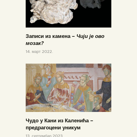
Записи из камена –
Чији је ово
мозак?
14. март 2022.
Чудо у Кани из Каленића –
предрагоцени уникум
13. септембар 2023.