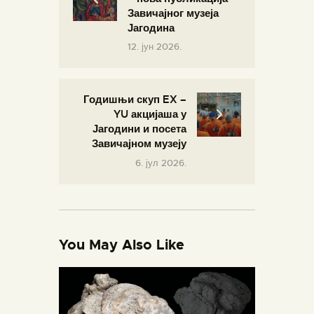
Завичајног музеја
Јагодина
12. јун 2026.
Годишњи скуп EX –
YU акцијаша у
Јагодини и посета
Завичајном музеју
6. јул 2026.
You May Also Like