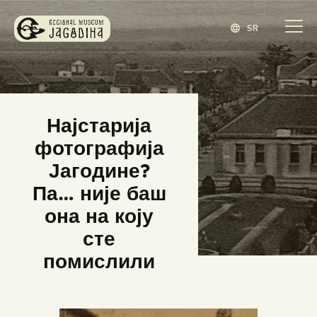
SR
ЗАВИЧАЈНИ МУЗЕЈ ЈАГОДИНА
www.jagodina.museum
ПОЧЕТНА
Најстарија
ЗБИРКЕ
фотографија
ИЗЛОЖБЕ
Јагодине?
ДОГАЂАЈИ
Па… није баш
ИЗДАВАШТВО
она на коју
БЛОГ
сте
НАШ МУЗЕЈ
помислили
ENGLISH
(
ЕНГЛЕСКИ
)