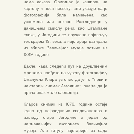
нема доказа. Оригинал је каширан на
картону и носи посвету, што указује да је
фотографија била намењена као
успомена или поклон. Разгледнице у
данашњем смислу речи, као штампане
слике, у Јагодини се поуздано појављују
тек крајем 19. века, а најстарија датирана
из збирке Завичајног музеја потиче из
1899. године.
Дакле, када следећи пут на друштвеним
мрежама наиђете на чувену фотографију
Емануела Клара уз опис да је то “први и
најстарији снимак Јагодине”, знајте да је
прича ипак мало сложенија.
Кларов снимак из 1878. године остаје
једно од највреднијих сведочанстава о
изгледу старе Јагодине и један од
најзначајнијих експоната Завичајног
музеја. Али титулу најстаријег за сада