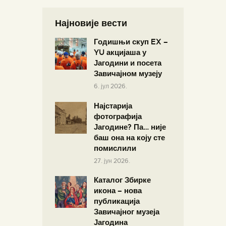
Најновије вести
Годишњи скуп EX –
YU акцијаша у
Јагодини и посета
Завичајном музеју
6. јул 2026.
Најстарија
фотографија
Јагодине? Па… није
баш она на коју сте
помислили
27. јун 2026.
Каталог Збирке
икона – нова
публикација
Завичајног музеја
Јагодина