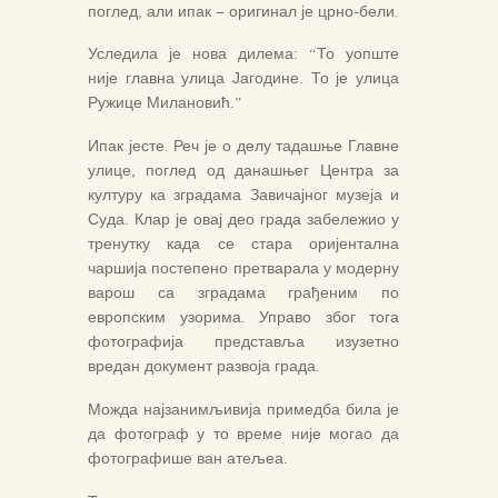
поглед, али ипак – оригинал је црно-бели.
Уследила је нова дилема: “То уопште
није главна улица Јагодине. То је улица
Ружице Милановић.”
Ипак јесте. Реч је о делу тадашње Главне
улице, поглед од данашњег Центра за
културу ка зградама Завичајног музеја и
Суда. Клар је овај део града забележио у
тренутку када се стара оријентална
чаршија постепено претварала у модерну
варош са зградама грађеним по
европским узорима. Управо због тога
фотографија представља изузетно
вредан документ развоја града.
Можда најзанимљивија примедба била је
да фотограф у то време није могао да
фотографише ван атељеа.