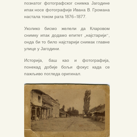
познатог фотографског снимка Јагодине
ипак носе фотографије Ивана В. Громана
настала током рата 1876–1877.
Уколико бисмо желели да Кларовом
снимку ипак додамо епитет „најстарији“,
онда би то било најстарији снимак главне
улице у Јагодини.
Историја, баш као и фотографија,
понекад добије бољи фокус када се
пажљиво погледа оригинал.