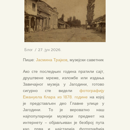
Блог
27. јун 2026.
Пишe:
Јасмина Трајков
, музејски саветник
Ако сте последњих година пратили сајт,
друштвене мреже, изложбе или издања
Завичајног музеја у Јагодини, готово
сигурно сте видели
фотографију
Емануела Клара из 1878. године
на којој
је представљен део Главне улице у
Јагодини. То је вероватно наш
најпопуларнији музејски предмет на
интернету – објављиван је безброј пута
као прва и најстарија фотографија