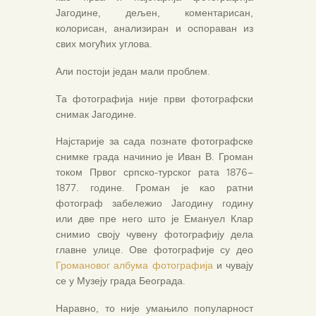
Јагодине, дељен, коментарисан,
колорисан, анализиран и оспораван из
свих могућих углова.
Али постоји један мали проблем.
Та фотографија није први фотографски
снимак Јагодине.
Најстарије за сада познате фотографске
снимке града начинио је Иван В. Громан
током Првог српско-турског рата 1876–
1877. године. Громан је као ратни
фотограф забележио Јагодину годину
или две пре него што је Емануел Клар
снимио своју чувену фотографију дела
главне улице. Ове фотографије су део
Громановог албума фотографија
и чувају
се у Музеју града Београда.
Наравно, то није умањило популарност