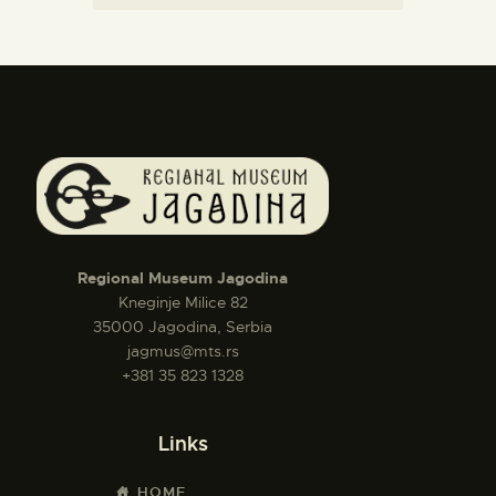
Regional Museum Jagodina
Kneginje Milice 82
35000 Jagodina, Serbia
jagmus@mts.rs
+381 35 823 1328
Links
HOME