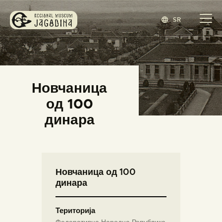
SR
ЗАВИЧАЈНИ МУЗЕЈ ЈАГОДИНА
www.jagodina.museum
ПОЧЕТНА
Новчаница
ЗБИРКЕ
од 100
ИЗЛОЖБЕ
динара
ДОГАЂАЈИ
ИЗДАВАШТВО
БЛОГ
Новчаница од 100
НАШ МУЗЕЈ
динара
ENGLISH
(
ЕНГЛЕСКИ
)
Територија
Федеративна Народна Република