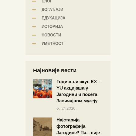
БЛОГ
ДОГАЂАЈИ
ЕДУКАЦИЈА
ИСТОРИЈА
НОВОСТИ
УМЕТНОСТ
Најновије вести
Годишњи скуп EX –
YU акцијаша у
Јагодини и посета
Завичајном музеју
6. јул 2026.
Најстарија
фотографија
Јагодине? Па… није