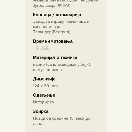
Југославија (ФНРЈ)
Ковница / штампарија
Завод за израду новчаница и
кованог новца-
Топчидер(Београд)
Време емитовања
1.5.1955.
Материјал и техника
папир (са влаканцима у боји),
памук, штампа
Димензије
124 x 59 mm
Одељење
Историјско
Збирка
Новца од средине 15. века до
данас