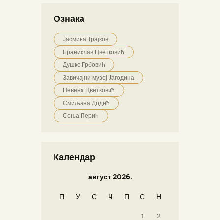
Ознака
Јасмина Трајков
Бранислав Цветковић
Душко Грбовић
Завичајни музеј Јагодина
Невена Цветковић
Смиљана Додић
Соња Перић
Календар
август 2026.
П
У
С
Ч
П
С
Н
1
2