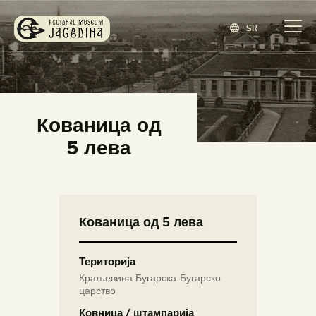
SR
ЗАВИЧАЈНИ МУЗЕЈ ЈАГОДИНА
www.jagodina.museum
ПОЧЕТНА
Кованица од
ЗБИРКЕ
5 лева
ИЗЛОЖБЕ
ДОГАЂАЈИ
ИЗДАВАШТВО
Кованица од 5 лева
БЛОГ
НАШ МУЗЕЈ
Територија
ENGLISH
(
ЕНГЛЕСКИ
)
Краљевина Бугарска-Бугарско
царство
Ковница / штампарија