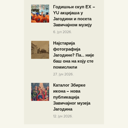
Годишњи скуп EX –
YU акцијаша у
Јагодини и посета
Завичајном музеју
6. јул 2026.
Најстарија
фотографија
Јагодине? Па… није
баш она на коју сте
помислили
27. јун 2026.
Каталог Збирке
икона – нова
публикација
Завичајног музеја
Јагодина
12. јун 2026.