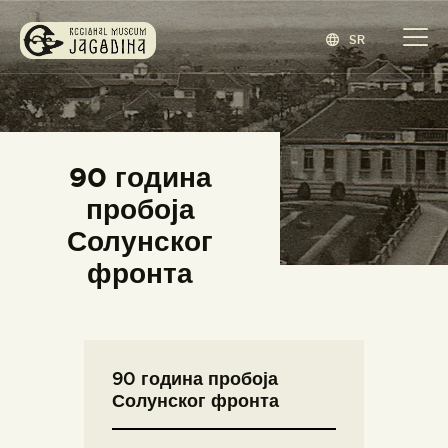
SR
ЗАВИЧАЈНИ МУЗЕЈ ЈАГОДИНА
www.jagodina.museum
ПОЧЕТНА
90 година
ЗБИРКЕ
пробоја
ИЗЛОЖБЕ
Солунског
ДОГАЂАЈИ
фронта
ИЗДАВАШТВО
БЛОГ
НАШ МУЗЕЈ
90 година пробоја
ENGLISH
(
ЕНГЛЕСКИ
)
Солунског фронта