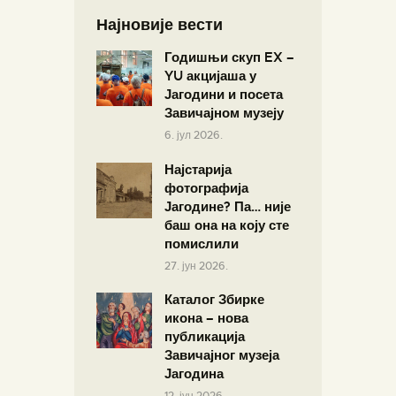
Најновије вести
Годишњи скуп EX –
YU акцијаша у
Јагодини и посета
Завичајном музеју
6. јул 2026.
Најстарија
фотографија
Јагодине? Па… није
баш она на коју сте
помислили
27. јун 2026.
Каталог Збирке
икона – нова
публикација
Завичајног музеја
Јагодина