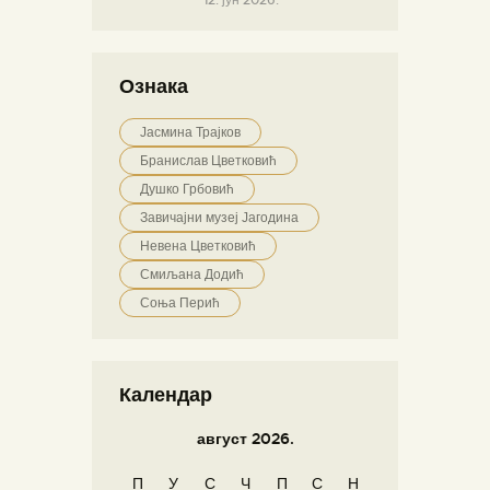
12. јун 2026.
Ознака
Јасмина Трајков
Бранислав Цветковић
Душко Грбовић
Завичајни музеј Јагодина
Невена Цветковић
Смиљана Додић
Соња Перић
Календар
август 2026.
П
У
С
Ч
П
С
Н