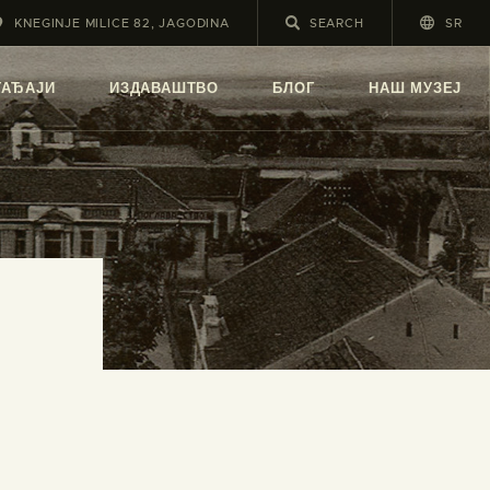
KNEGINJE MILICE 82, JAGODINA
SR
А
ГАЂАЈИ
ИЗДАВАШТВО
БЛОГ
НАШ МУЗЕЈ