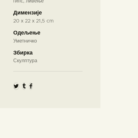
гипс, ливење
Димензије
20 х 22 х 21,5 cm
Одељење
Уметничко
Збирка
Скулптура