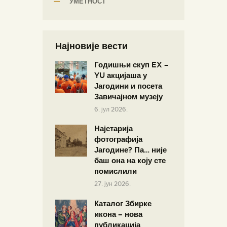
УМЕТНОСТ
Најновије вести
Годишњи скуп EX –
YU акцијаша у
Јагодини и посета
Завичајном музеју
6. јул 2026.
Најстарија
фотографија
Јагодине? Па… није
баш она на коју сте
помислили
27. јун 2026.
Каталог Збирке
икона – нова
публикација