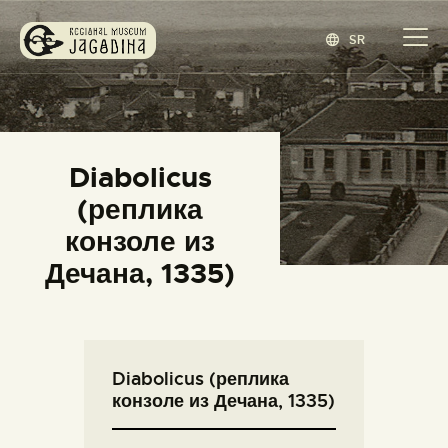
SR
ЗАВИЧАЈНИ МУЗЕЈ ЈАГОДИНА
www.jagodina.museum
ПОЧЕТНА
Diabolicus
ЗБИРКЕ
(реплика
ИЗЛОЖБЕ
конзоле из
ДОГАЂАЈИ
Дечана, 1335)
ИЗДАВАШТВО
БЛОГ
НАШ МУЗЕЈ
Diabolicus (реплика
ENGLISH
(
ЕНГЛЕСКИ
)
конзоле из Дечана, 1335)