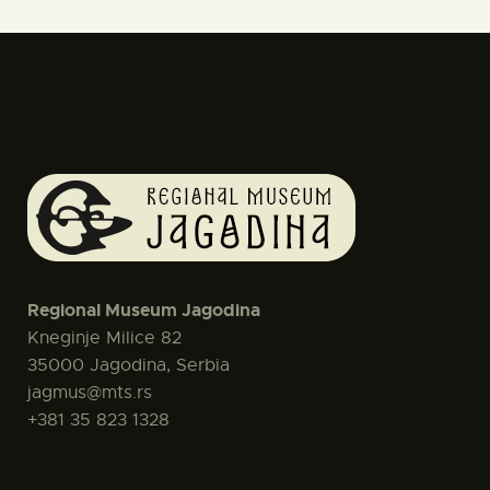
Regional Museum Jagodina
Kneginje Milice 82
35000 Jagodina, Serbia
jagmus@mts.rs
+381 35 823 1328