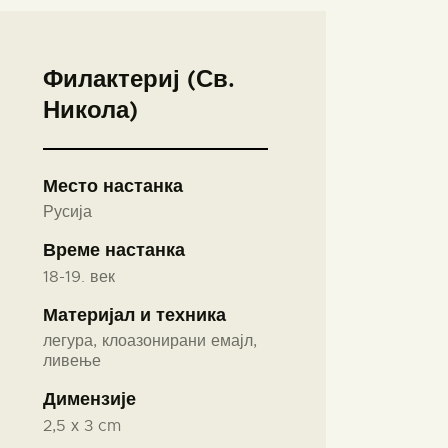
Филактериј (Св.
Никола)
Место настанка
Русија
Време настанка
18-19. век
Материјал и техника
легура, клоазонирани емајл,
ливење
Димензије
2,5 х 3 cm