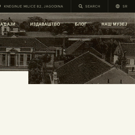
KNEGINJE MILICE 82, JAGODINA
SR
А
ГАЂАЈИ
ИЗДАВАШТВО
БЛОГ
НАШ МУЗЕЈ