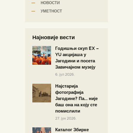
НОВОСТИ
УМЕТНОСТ
Најновије вести
Годишњи скуп EX –
YU акцијаша у
Јагодини и посета
Завичајном музеју
6. јул 2026.
Најстарија
фотографија
Јагодине? Па… није
баш она на коју сте
помислили
27. јун 2026.
Каталог Збирке