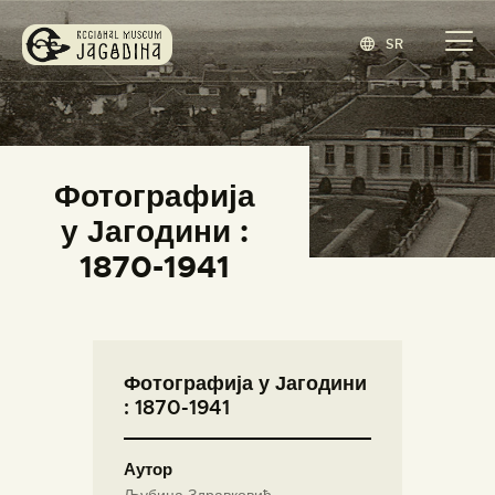
SR
ЗАВИЧАЈНИ МУЗЕЈ ЈАГОДИНА
www.jagodina.museum
ПОЧЕТНА
Фотографија
ЗБИРКЕ
у Јагодини :
ИЗЛОЖБЕ
1870-1941
ДОГАЂАЈИ
ИЗДАВАШТВО
БЛОГ
Фотографија у Јагодини
НАШ МУЗЕЈ
: 1870-1941
ENGLISH
(
ЕНГЛЕСКИ
)
Аутор
Љубица Здравковић