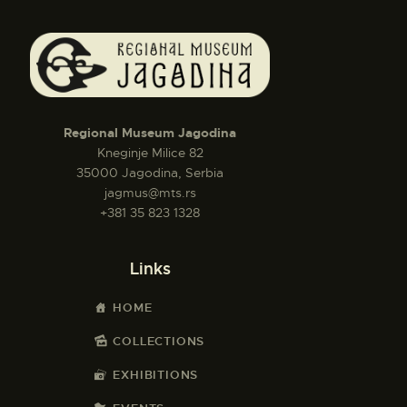
Regional Museum Jagodina
Kneginje Milice 82
35000 Jagodina, Serbia
jagmus@mts.rs
+381 35 823 1328
Links
HOME
COLLECTIONS
EXHIBITIONS