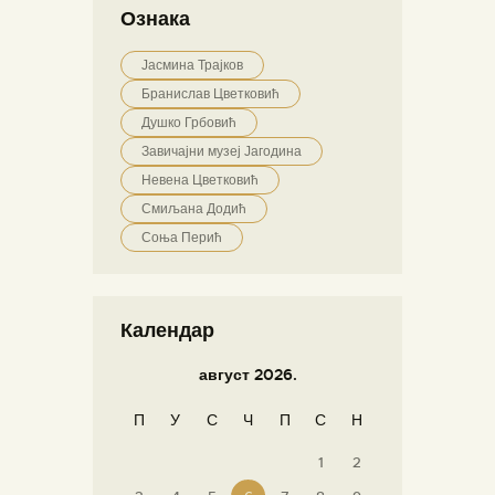
Ознака
Јасмина Трајков
Бранислав Цветковић
Душко Грбовић
Завичајни музеј Јагодина
Невена Цветковић
Смиљана Додић
Соња Перић
Календар
август 2026.
П
У
С
Ч
П
С
Н
1
2