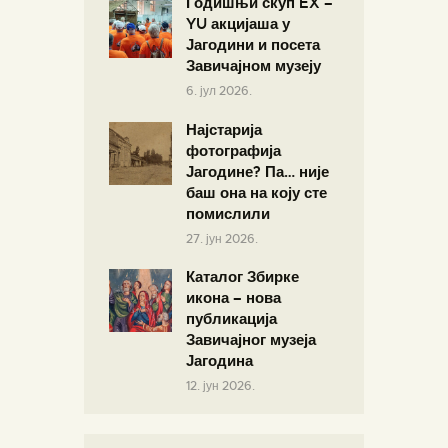
Годишњи скуп EX –
YU акцијаша у
Јагодини и посета
Завичајном музеју
6. јул 2026.
Најстарија
фотографија
Јагодине? Па… није
баш она на коју сте
помислили
27. јун 2026.
Каталог Збирке
икона – нова
публикација
Завичајног музеја
Јагодина
12. јун 2026.