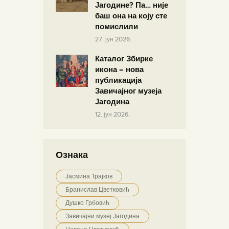
Јагодине? Па… није
баш она на коју сте
помислили
27. јун 2026.
Каталог Збирке
икона – нова
публикација
Завичајног музеја
Јагодина
12. јун 2026.
Ознака
Јасмина Трајков
Бранислав Цветковић
Душко Грбовић
Завичајни музеј Јагодина