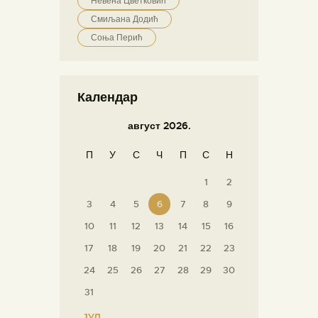
Невена Цветковић
Смиљана Додић
Соња Перић
Календар
август 2026.
П
У
С
Ч
П
С
Н
1
2
3
4
5
6
7
8
9
10
11
12
13
14
15
16
17
18
19
20
21
22
23
24
25
26
27
28
29
30
31
« ЈУЛ