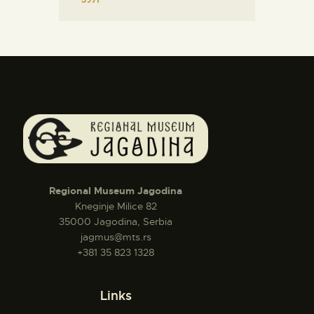
Regional Museum Jagodina
Kneginje Milice 82
35000 Jagodina, Serbia
jagmus@mts.rs
+381 35 823 1328
Links