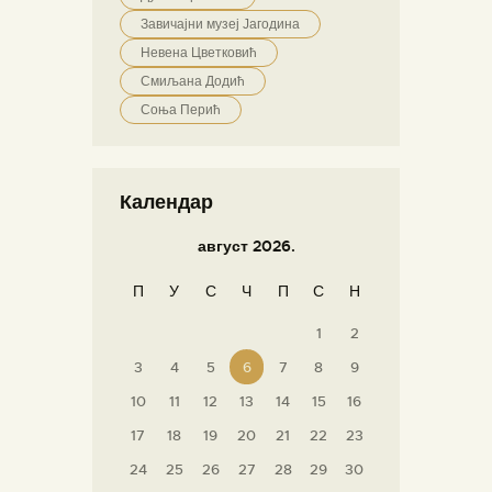
Завичајни музеј Јагодина
Невена Цветковић
Смиљана Додић
Соња Перић
Календар
август 2026.
П
У
С
Ч
П
С
Н
1
2
3
4
5
6
7
8
9
10
11
12
13
14
15
16
17
18
19
20
21
22
23
24
25
26
27
28
29
30