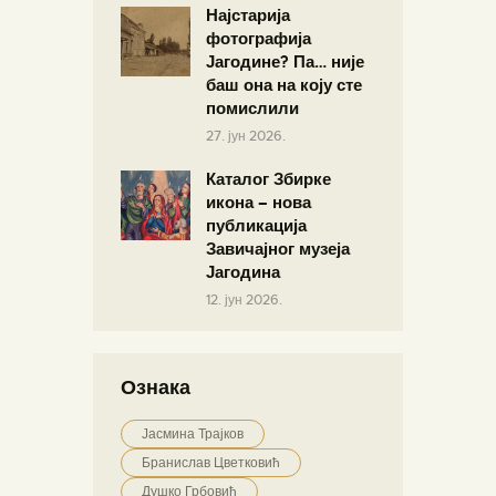
Најстарија
фотографија
Јагодине? Па… није
баш она на коју сте
помислили
27. јун 2026.
Каталог Збирке
икона – нова
публикација
Завичајног музеја
Јагодина
12. јун 2026.
Ознака
Јасмина Трајков
Бранислав Цветковић
Душко Грбовић