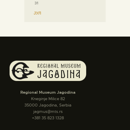
31
« ЈУЛ
Regional Museum Jagodina
Kneginje Milice 82
35000 Jagodina, Serbia
jagmus@mts.rs
+381 35 823 1328