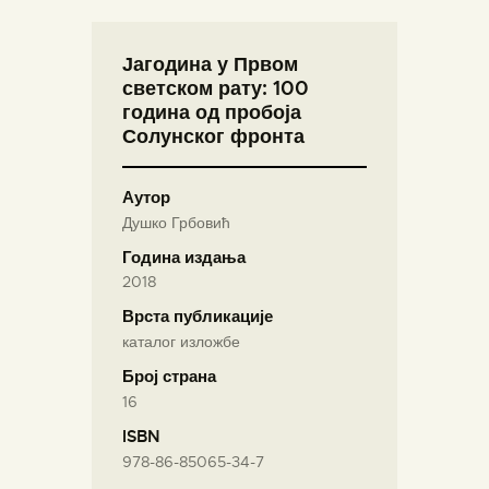
Јагодина у Првом
светском рату: 100
година од пробоја
Солунског фронта
Аутор
Душко Грбовић
Година издања
2018
Врста публикације
каталог изложбе
Број страна
16
ISBN
978-86-85065-34-7