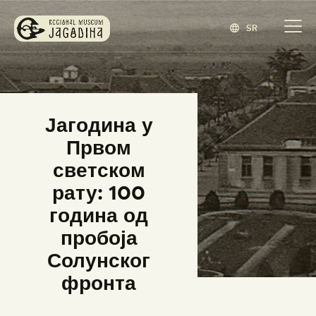
SR
ЗАВИЧАЈНИ МУЗЕЈ ЈАГОДИНА
www.jagodina.museum
ПОЧЕТНА
Јагодина у
ЗБИРКЕ
Првом
ИЗЛОЖБЕ
светском
ДОГАЂАЈИ
рату: 100
ИЗДАВАШТВО
година од
БЛОГ
пробоја
НАШ МУЗЕЈ
Солунског
ENGLISH
(
ЕНГЛЕСКИ
)
фронта