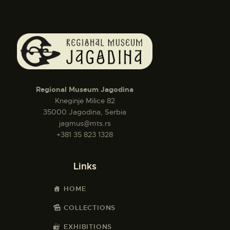
Regional Museum Jagodina
Kneginje Milice 82
35000 Jagodina, Serbia
jagmus@mts.rs
+381 35 823 1328
Links
HOME
COLLECTIONS
EXHIBITIONS