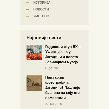
ИСТОРИЈА
НОВОСТИ
УМЕТНОСТ
Најновије вести
Годишњи скуп EX –
YU акцијаша у
Јагодини и посета
Завичајном музеју
6. јул 2026.
Најстарија
фотографија
Јагодине? Па… није
баш она на коју сте
помислили
27. јун 2026.