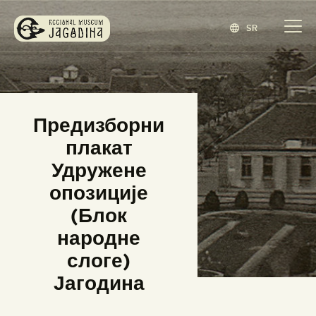
SR
ЗАВИЧАЈНИ МУЗЕЈ ЈАГОДИНА
www.jagodina.museum
ПОЧЕТНА
Предизборни
ЗБИРКЕ
плакат
ИЗЛОЖБЕ
Удружене
ДОГАЂАЈИ
опозиције
ИЗДАВАШТВО
(Блок
БЛОГ
народне
НАШ МУЗЕЈ
слоге)
ENGLISH
(
ЕНГЛЕСКИ
)
Јагодина