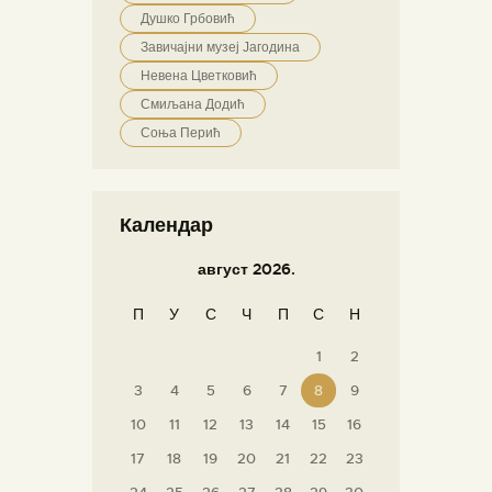
Душко Грбовић
Завичајни музеј Јагодина
Невена Цветковић
Смиљана Додић
Соња Перић
Календар
август 2026.
П
У
С
Ч
П
С
Н
1
2
3
4
5
6
7
8
9
10
11
12
13
14
15
16
17
18
19
20
21
22
23