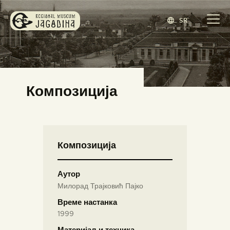
SR
ЗАВИЧАЈНИ МУЗЕЈ ЈАГОДИНА
www.jagodina.museum
ПОЧЕТНА
Композиција
ЗБИРКЕ
ИЗЛОЖБЕ
ДОГАЂАЈИ
Композиција
ИЗДАВАШТВО
БЛОГ
Аутор
НАШ МУЗЕЈ
Милорад Трајковић Пајко
ENGLISH
(
ЕНГЛЕСКИ
)
Време настанка
1999