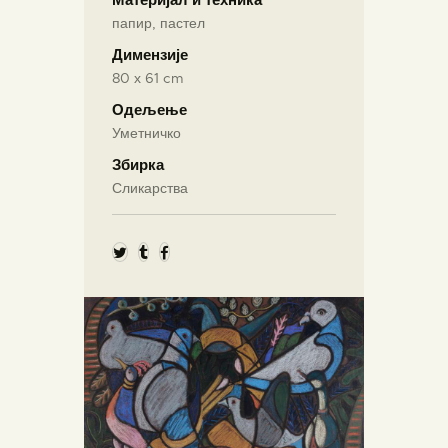
Материјал и техника
папир, пастел
Димензије
80 х 61 cm
Одељење
Уметничко
Збирка
Сликарства