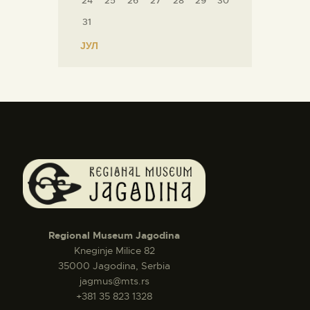
24
25
26
27
28
29
30
31
« ЈУЛ
Regional Museum Jagodina
Kneginje Milice 82
35000 Jagodina, Serbia
jagmus@mts.rs
+381 35 823 1328