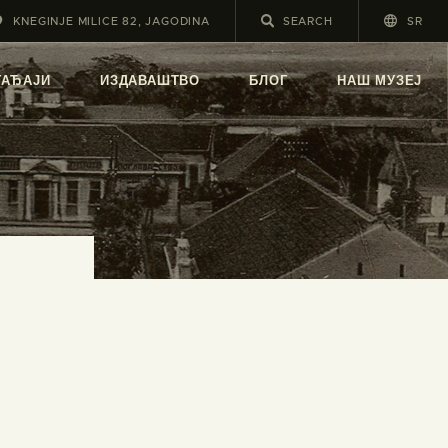
KNEGINJE MILICE 82, JAGODINA
SR
А
ГАЂАЈИ
ИЗДАВАШТВО
БЛОГ
НАШ МУЗЕЈ