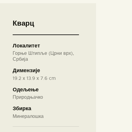
Кварц
Локалитет
Горње Штипље (Црни врх),
Србија
Димензије
19.2 х 13.9 х 7.6 cm
Одељење
Природњачко
Збирка
Минералошка