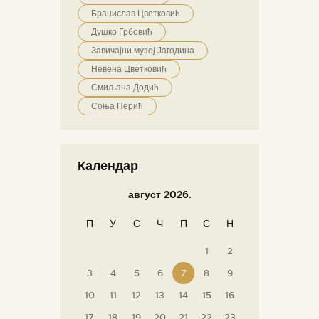
Бранислав Цветковић
Душко Грбовић
Завичајни музеј Јагодина
Невена Цветковић
Смиљана Додић
Соња Перић
Календар
август 2026.
П
У
С
Ч
П
С
Н
1
2
3
4
5
6
7
8
9
10
11
12
13
14
15
16
17
18
19
20
21
22
23