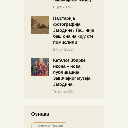
Завичајном музеју
6. јул 2026.
Најстарија
фотографија
Јагодине? Па… није
баш она на коју сте
помислили
27. јун 2026.
Каталог Збирке
икона – нова
публикација
Завичајног музеја
Јагодина
12. јун 2026.
Ознака
Јасмина Трајков