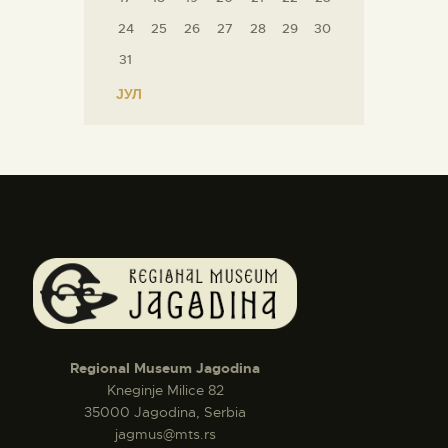
24
25
26
27
28
29
30
31
« ЈУЛ
Regional Museum Jagodina
Kneginje Milice 82
35000 Jagodina, Serbia
jagmus@mts.rs