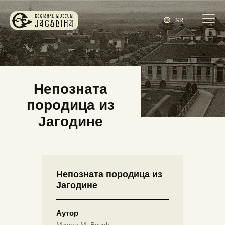
SR
ЗАВИЧАЈНИ МУЗЕЈ ЈАГОДИНА
www.jagodina.museum
ПОЧЕТНА
Непозната
ЗБИРКЕ
породица из
ИЗЛОЖБЕ
Јагодине
ДОГАЂАЈИ
ИЗДАВАШТВО
БЛОГ
Непозната породица из
НАШ МУЗЕЈ
Јагодине
ENGLISH
(
ЕНГЛЕСКИ
)
Аутор
Милан М. Вучић