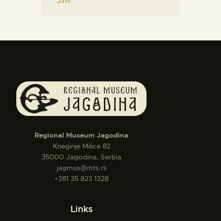
« ЈУЛ
Regional Museum Jagodina
Kneginje Milice 82
35000 Jagodina, Serbia
jagmus@mts.rs
+381 35 823 1328
Links