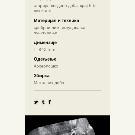
старије гвоздено доба, крај 6-5.
век п.н.е.
Материјал и техника
сребрни лим, искуцавање,
пунктирање
Димензије
l - 943 mm
Одељење
Археолошко
Збирка
Mеталних доба