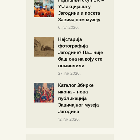
YU акцијаша у
Јагодини и посета
Завичајном музеју
6. јул 2026.
Најстарија
фотографија
Јагодине? Па… није
баш она на коју сте
помислили
27. јун 2026.
Каталог Збирке
икона – нова
публикација
Завичајног музеја
Јагодина
12. јун 2026.