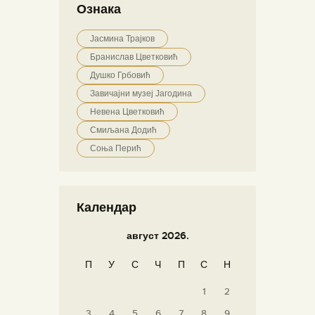
Ознака
Јасмина Трајков
Бранислав Цветковић
Душко Грбовић
Завичајни музеј Јагодина
Невена Цветковић
Смиљана Додић
Соња Перић
Календар
август 2026.
П
У
С
Ч
П
С
Н
1
2
3
4
5
6
7
8
9