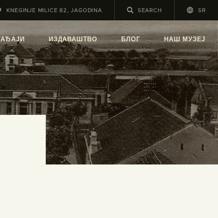
KNEGINJE MILICE 82, JAGODINA
SR
А
ГАЂАЈИ
ИЗДАВАШТВО
БЛОГ
НАШ МУЗЕЈ