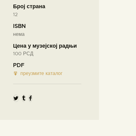
Број страна
12
ISBN
нема
Цена у музејској радњи
100 РСД
PDF
преузмите каталог