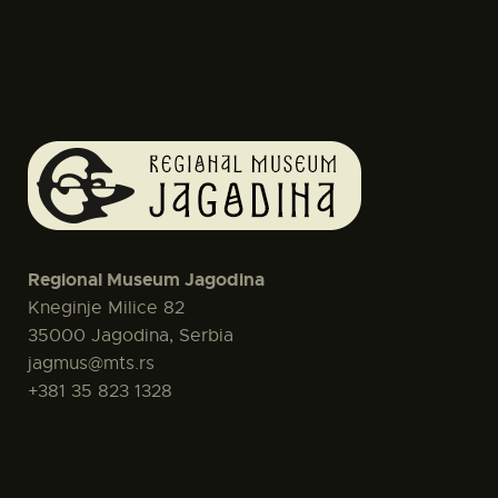
Regional Museum Jagodina
Kneginje Milice 82
35000 Jagodina, Serbia
jagmus@mts.rs
+381 35 823 1328