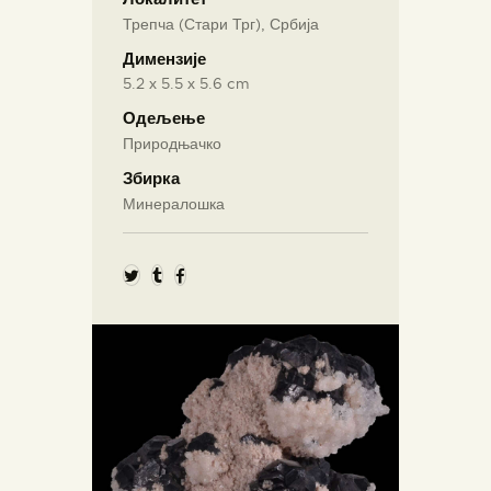
Трепча (Стари Трг), Србија
Димензије
5.2 х 5.5 х 5.6 cm
Одељење
Природњачко
Збирка
Минералошка