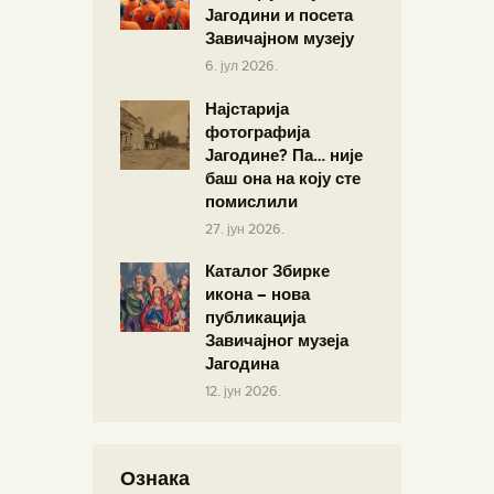
Јагодини и посета
Завичајном музеју
6. јул 2026.
Најстарија
фотографија
Јагодине? Па… није
баш она на коју сте
помислили
27. јун 2026.
Каталог Збирке
икона – нова
публикација
Завичајног музеја
Јагодина
12. јун 2026.
Ознака