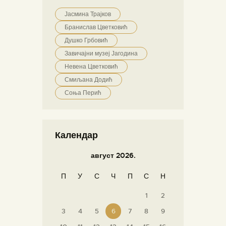
Јасмина Трајков
Бранислав Цветковић
Душко Грбовић
Завичајни музеј Јагодина
Невена Цветковић
Смиљана Додић
Соња Перић
Календар
август 2026.
П
У
С
Ч
П
С
Н
1
2
3
4
5
6
7
8
9