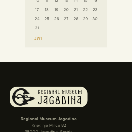
10
11
12
13
14
15
16
17
18
19
20
21
22
23
24
25
26
27
28
29
30
31
« ЈУЛ
Regional Museum Jagodina
Kneginje Milice 82
35000 Jagodina, Serbia