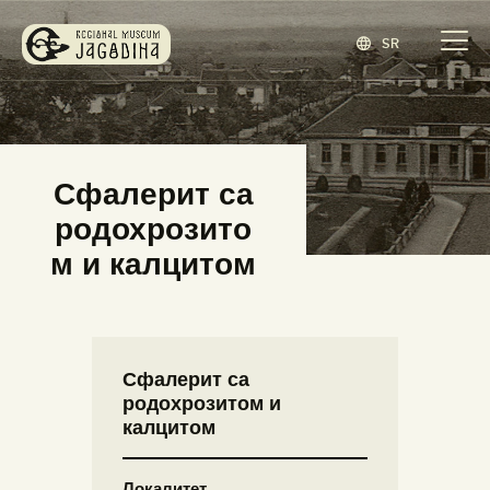
SR
ЗАВИЧАЈНИ МУЗЕЈ ЈАГОДИНА
www.jagodina.museum
ПОЧЕТНА
Сфалерит са
ЗБИРКЕ
родохрозито
ИЗЛОЖБЕ
м и калцитом
ДОГАЂАЈИ
ИЗДАВАШТВО
БЛОГ
Сфалерит са
НАШ МУЗЕЈ
родохрозитом и
ENGLISH
(
ЕНГЛЕСКИ
)
калцитом
Локалитет