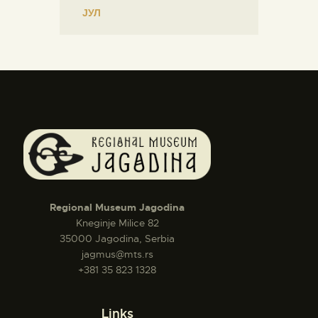
« ЈУЛ
Regional Museum Jagodina
Kneginje Milice 82
35000 Jagodina, Serbia
jagmus@mts.rs
+381 35 823 1328
Links