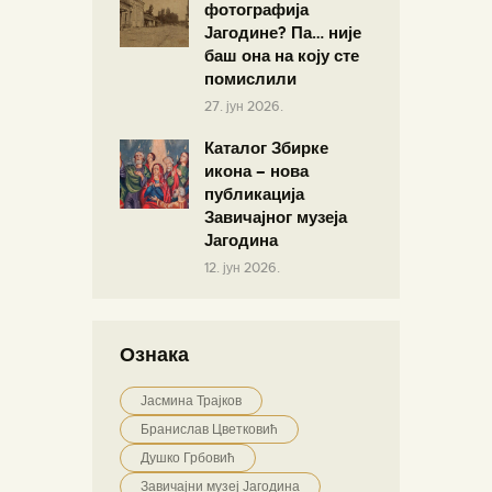
фотографија
Јагодине? Па… није
баш она на коју сте
помислили
27. јун 2026.
Каталог Збирке
икона – нова
публикација
Завичајног музеја
Јагодина
12. јун 2026.
Ознака
Јасмина Трајков
Бранислав Цветковић
Душко Грбовић
Завичајни музеј Јагодина