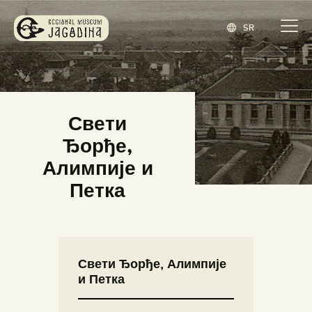
SR
ЗАВИЧАЈНИ МУЗЕЈ ЈАГОДИНА
www.jagodina.museum
ПОЧЕТНА
Свети
ЗБИРКЕ
Ђорђе,
ИЗЛОЖБЕ
Алимпије и
ДОГАЂАЈИ
Петка
ИЗДАВАШТВО
БЛОГ
НАШ МУЗЕЈ
Свети Ђорђе, Алимпије
ENGLISH
(
ЕНГЛЕСКИ
)
и Петка