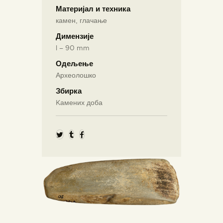
Материјал и техника
камен, глачање
Димензије
l – 90 mm
Одељење
Археолошко
Збирка
Kамених доба