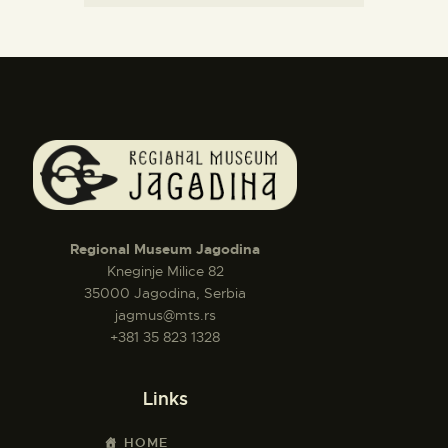
Regional Museum Jagodina
Kneginje Milice 82
35000 Jagodina, Serbia
jagmus@mts.rs
+381 35 823 1328
Links
HOME