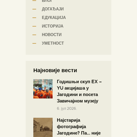
БЛОГ
ДОГАЂАЈИ
ЕДУКАЦИЈА
ИСТОРИЈА
НОВОСТИ
УМЕТНОСТ
Најновије вести
Годишњи скуп EX –
YU акцијаша у
Јагодини и посета
Завичајном музеју
6. јул 2026.
Најстарија
фотографија
Јагодине? Па… није