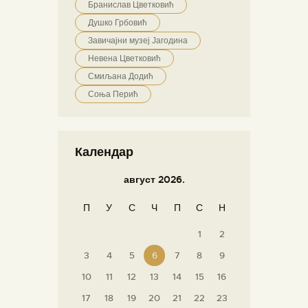
Бранислав Цветковић
Душко Грбовић
Завичајни музеј Јагодина
Невена Цветковић
Смиљана Додић
Соња Перић
Календар
август 2026.
П
У
С
Ч
П
С
Н
1
2
3
4
5
6
7
8
9
10
11
12
13
14
15
16
17
18
19
20
21
22
23