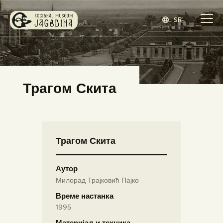
SR
ЗАВИЧАЈНИ МУЗЕЈ ЈАГОДИНА
www.jagodina.museum
ПОЧЕТНА
Трагом Скита
ЗБИРКЕ
ИЗЛОЖБЕ
ДОГАЂАЈИ
Трагом Скита
ИЗДАВАШТВО
БЛОГ
Аутор
НАШ МУЗЕЈ
Милорад Трајковић Пајко
ENGLISH
(
ЕНГЛЕСКИ
)
Време настанка
1995