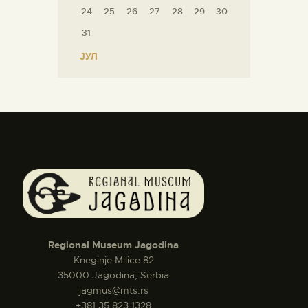
24
25
26
27
28
29
30
31
« ЈУЛ
Regional Museum Jagodina
Kneginje Milice 82
35000 Jagodina, Serbia
jagmus@mts.rs
+381 35 823 1328