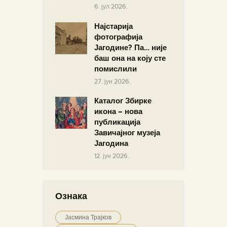
6. јул 2026.
Најстарија
фотографија
Јагодине? Па… није
баш она на коју сте
помислили
27. јун 2026.
Каталог Збирке
икона – нова
публикација
Завичајног музеја
Јагодина
12. јун 2026.
Ознака
Јасмина Трајков