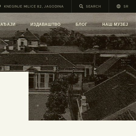
KNEGINJE MILICE 82, JAGODINA
SR
А
ГАЂАЈИ
ИЗДАВАШТВО
БЛОГ
НАШ МУЗЕЈ