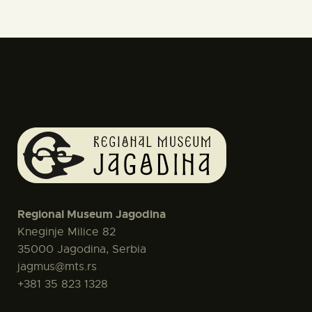
Regional Museum Jagodina
Kneginje Milice 82
35000 Jagodina, Serbia
jagmus@mts.rs
+381 35 823 1328