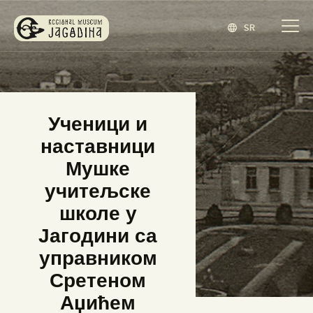
SR
ЗАВИЧАЈНИ МУЗЕЈ ЈАГОДИНА
www.jagodina.museum
ПОЧЕТНА
Ученици и
ЗБИРКЕ
наставници
ИЗЛОЖБЕ
Мушке
ДОГАЂАЈИ
учитељске
ИЗДАВАШТВО
школе у
БЛОГ
Јагодини са
НАШ МУЗЕЈ
управником
ENGLISH
(
ЕНГЛЕСКИ
)
Сретеном
Аџићем