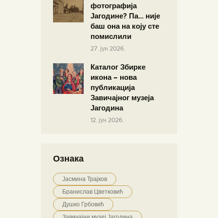
фотографија
Јагодине? Па… није
баш она на коју сте
помислили
27. јун 2026.
Каталог Збирке
икона – нова
публикација
Завичајног музеја
Јагодина
12. јун 2026.
Ознака
Јасмина Трајков
Бранислав Цветковић
Душко Грбовић
Завичајни музеј Јагодина