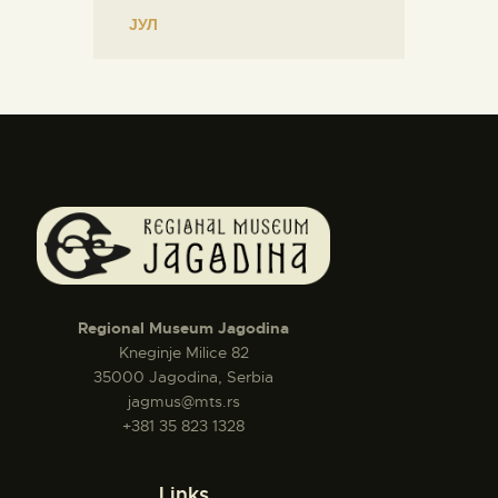
« ЈУЛ
Regional Museum Jagodina
Kneginje Milice 82
35000 Jagodina, Serbia
jagmus@mts.rs
+381 35 823 1328
Links