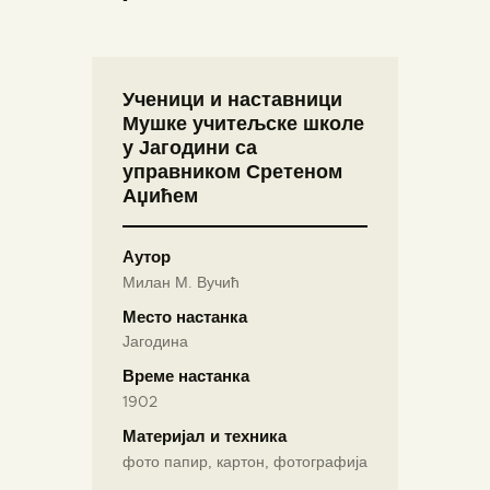
Ученици и наставници
Мушке учитељске школе
у Јагодини са
управником Сретеном
Аџићем
Аутор
Милан М. Вучић
Место настанка
Јагодина
Време настанка
1902
Материјал и техника
фото папир, картон, фотографија