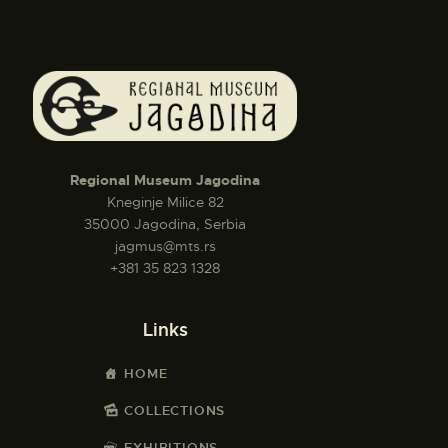
Regional Museum Jagodina
Kneginje Milice 82
35000 Jagodina, Serbia
jagmus@mts.rs
+381 35 823 1328
Links
HOME
COLLECTIONS
EXHIBITIONS