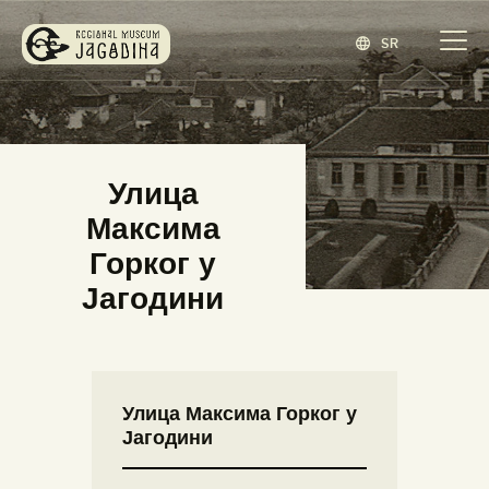
SR
ЗАВИЧАЈНИ МУЗЕЈ ЈАГОДИНА
www.jagodina.museum
ПОЧЕТНА
Улица
ЗБИРКЕ
Максима
ИЗЛОЖБЕ
Горког у
ДОГАЂАЈИ
Јагодини
ИЗДАВАШТВО
БЛОГ
НАШ МУЗЕЈ
Улица Максима Горког у
ENGLISH
(
ЕНГЛЕСКИ
)
Јагодини