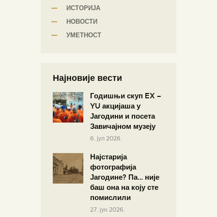
ИСТОРИЈА
НОВОСТИ
УМЕТНОСТ
Најновије вести
Годишњи скуп EX –
YU акцијаша у
Јагодини и посета
Завичајном музеју
6. јул 2026.
Најстарија
фотографија
Јагодине? Па… није
баш она на коју сте
помислили
27. јун 2026.