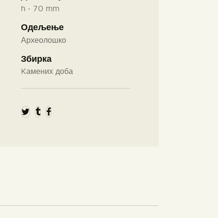
h - 70 mm
Одељење
Археолошко
Збирка
Kамених доба