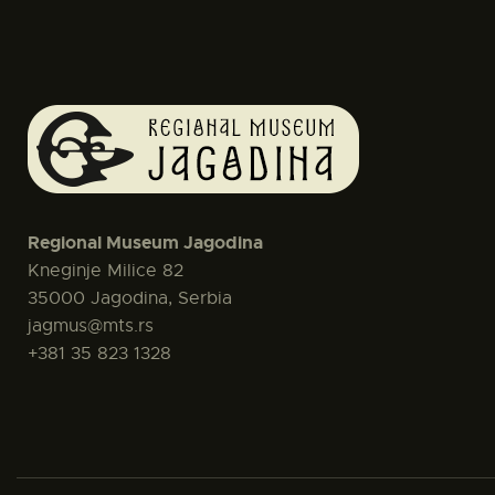
Regional Museum Jagodina
Kneginje Milice 82
35000 Jagodina, Serbia
jagmus@mts.rs
+381 35 823 1328