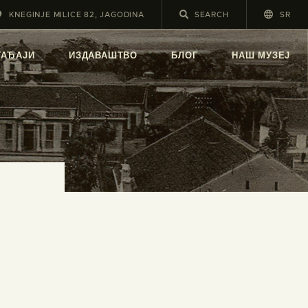
KNEGINJE MILICE 82, JAGODINA
SR
А
ГАЂАЈИ
ИЗДАВАШТВО
БЛОГ
НАШ МУЗЕЈ