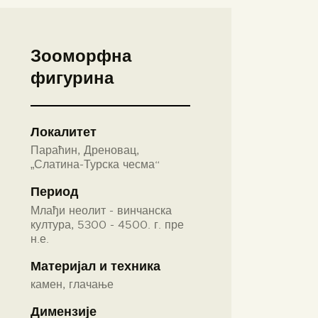
Зооморфна
фигурина
Локалитет
Параћин, Дреновац,
„Слатина-Турска чесма“
Период
Млађи неолит - винчанска
култура, 5300 - 4500. г. пре
н.е.
Материјал и техника
камен, глачање
Димензије