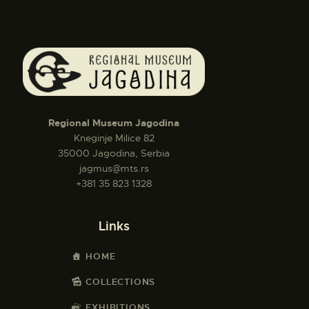
Regional Museum Jagodina
Kneginje Milice 82
35000 Jagodina, Serbia
jagmus@mts.rs
+381 35 823 1328
Links
HOME
COLLECTIONS
EXHIBITIONS