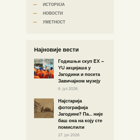
ИСТОРИЈА
НОВОСТИ
УМЕТНОСТ
Најновије вести
Годишњи скуп EX –
YU акцијаша у
Јагодини и посета
Завичајном музеју
6. јул 2026.
Најстарија
фотографија
Јагодине? Па… није
баш она на коју сте
помислили
27. јун 2026.