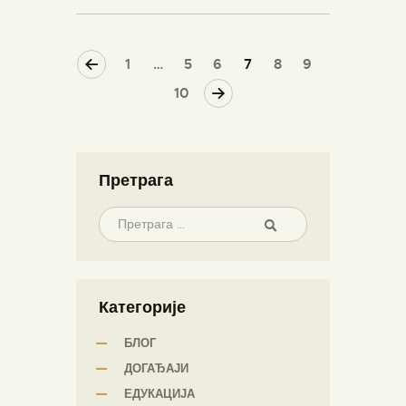
<
1
…
5
6
7
8
9
>
10
Претрага
Категорије
БЛОГ
ДОГАЂАЈИ
ЕДУКАЦИЈА