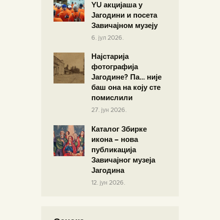
YU акцијаша у
Јагодини и посета
Завичајном музеју
6. јул 2026.
Најстарија
фотографија
Јагодине? Па… није
баш она на коју сте
помислили
27. јун 2026.
Каталог Збирке
икона – нова
публикација
Завичајног музеја
Јагодина
12. јун 2026.