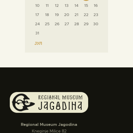
10
11
12
13
14
15
16
17
18
19
20
21
22
23
24
25
26
27
28
29
30
31
« ЈУЛ
Regional Museum Jagodina
Kneginje Milice 82