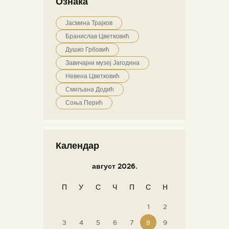
Ознака
Јасмина Трајков
Бранислав Цветковић
Душко Грбовић
Завичајни музеј Јагодина
Невена Цветковић
Смиљана Додић
Соња Перић
Календар
август 2026.
П
У
С
Ч
П
С
Н
1
2
3
4
5
6
7
8
9