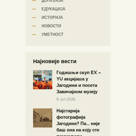
ДОГАЂАЈИ
ЕДУКАЦИЈА
ИСТОРИЈА
НОВОСТИ
УМЕТНОСТ
Најновије вести
Годишњи скуп EX –
YU акцијаша у
Јагодини и посета
Завичајном музеју
6. јул 2026.
Најстарија
фотографија
Јагодине? Па… није
баш она на коју сте