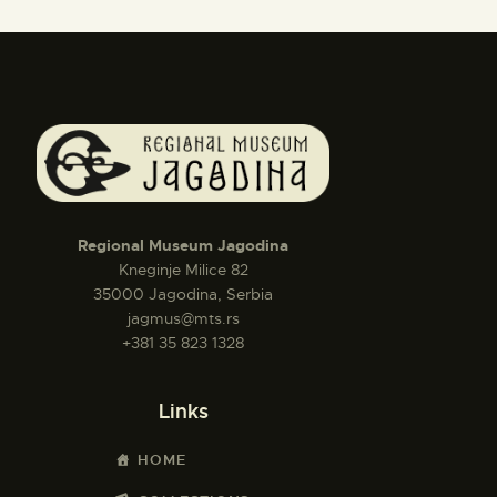
Regional Museum Jagodina
Kneginje Milice 82
35000 Jagodina, Serbia
jagmus@mts.rs
+381 35 823 1328
Links
HOME