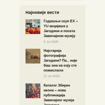
Најновије вести
Годишњи скуп EX –
YU акцијаша у
Јагодини и посета
Завичајном музеју
6. јул 2026.
Најстарија
фотографија
Јагодине? Па… није
баш она на коју сте
помислили
27. јун 2026.
Каталог Збирке
икона – нова
публикација
Завичајног музеја
Јагодина