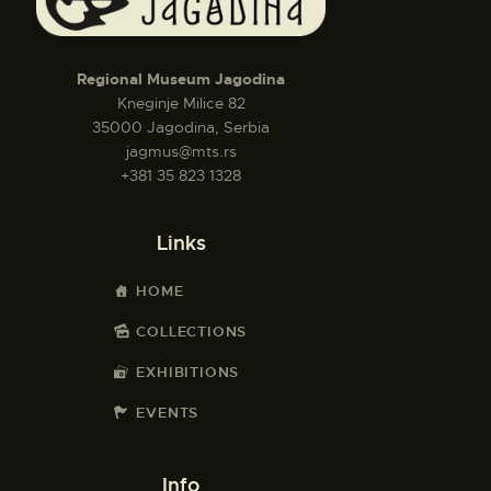
Regional Museum Jagodina
Kneginje Milice 82
35000 Jagodina, Serbia
jagmus@mts.rs
+381 35 823 1328
Links
HOME
COLLECTIONS
EXHIBITIONS
EVENTS
Info