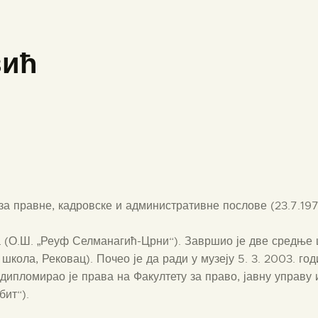
вић
а правне, кадровске и административне послове (23.7.197
 (О.Ш. „Реуф Селманагић-Црни“). Завршио је две средње ш
кола, Рековац). Почео је да ради у музеју 5. 3. 2003. го
 дипломирао је права на Факултету за право, јавну управу
бит“).