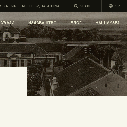
KNEGINJE MILICE 82, JAGODINA
SR
А
ГАЂАЈИ
ИЗДАВАШТВО
БЛОГ
НАШ МУЗЕЈ