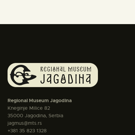
Regional Museum Jagodina
Kneginje Milice 82
35000 Jagodina, Serbia
jagmus@mts.rs
+381 35 823 1328