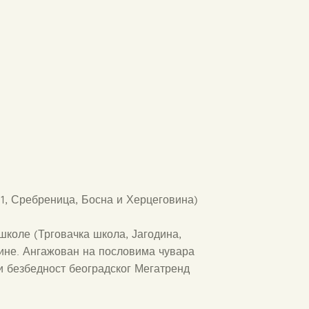
1, Сребреница, Босна и Херцеговина)
коле (Трговачка школа, Јагодина,
дине. Ангажован на пословима чувара
 и безбедност београдског Мегатренд