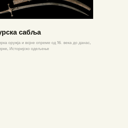
урска сабља
рка оружја и војне опреме од 16. века до данас,
ирке,
Историјско одељење