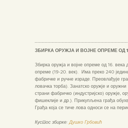
ЗБИРКА ОРУЖЈА И ВОЈНЕ ОПРЕМЕ ОД 1
Збирка оружја и војне опреме од 16. века 
опреме (19-20. век). Има преко 240 једин
фабричке и ручне израде. Преовлађује грађ
ловачка торба). Занатско оружје и оружни
страни фабричко (индустријско) оружје, о
фишеклије и др.). Прикупљена грађа обухв
Грађа која се тиче лова односи се на перио
Кустос збирке:
Душко Грбовић