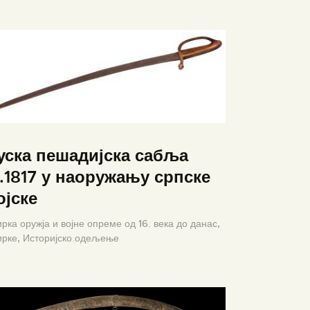
уска пешадијска сабља
.1817 у наоружању српске
ојске
рка оружја и војне опреме од 16. века до данас,
ирке,
Историјско одељење