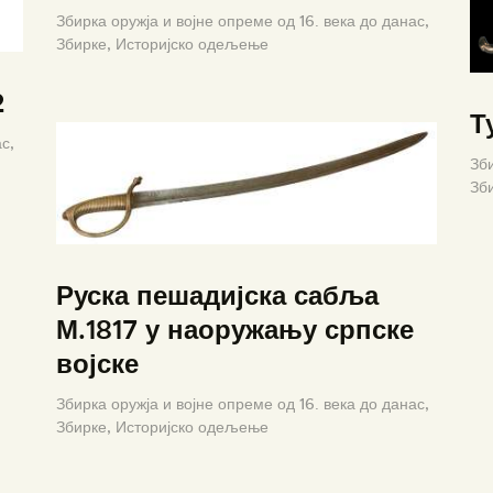
Збирка оружја и војне опреме од 16. века до данас,
Збирке,
Историјско одељење
2
Т
с,
Зби
Зб
Руска пешадијска сабља
М.1817 у наоружању српске
војске
Збирка оружја и војне опреме од 16. века до данас,
Збирке,
Историјско одељење