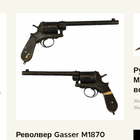
Р
М
в
Зби
Зб
Револвер Gasser M1870