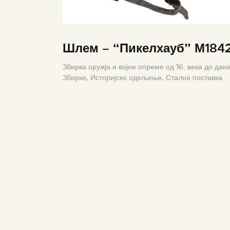
Шлем – “Пикелхауб” М184
Збирка оружја и војне опреме од 16. века до дана
Збирке,
Историјско одељење,
Стална поставка