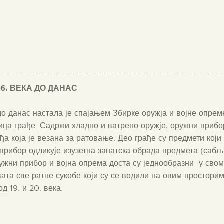
6. ВЕКА ДО ДАНАС
до данас настала је спајањем Збирке оружја и војне опреме 
ица грађе. Садржи хладно и ватрено оружје, оружни прибор
а која је везана за ратовање. Део грађе су предмети који
 прибор одликује изузетна занатска обрада предмета (сабље
ружни прибор и војна опрема доста су једнообразни у свом 
ата све ратне сукобе који су се водили на овим просторима
д 19. и 20. века.