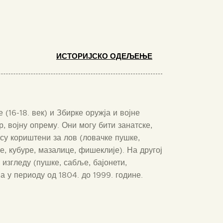
ИСТОРИЈСКО ОДЕЉЕЊЕ
(16-18. век) и Збирке оружја и војне
, војну опрему. Они могу бити занатске,
 су кориштени за лов (ловачке пушке,
, кубуре, мазалице, фишеклије). На другој
изгледу (пушке, сабље, бајонети,
 у периоду од 1804. до 1999. године.