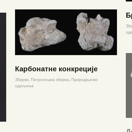
Б
Зб
од
Карбонатне конкреције
Збирке,
Петролошка збирка,
Природњачко
одељење
Д