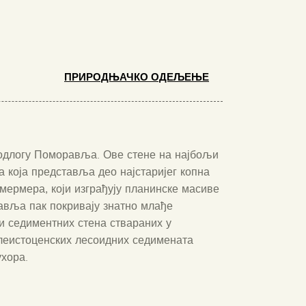
ПРИРОДЊАЧКО ОДЕЉЕЊЕ
подлогу Поморавља. Ове стене на најбољи
 а која представља део најстаријег копна
мермера, који изграђују планинске масиве
авља пак покривају знатно млађе
и седиментних стена ствараних у
 плеистоценских лесоидних седимената
ухора.