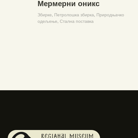
Мермерни оникс
Збирке,
Петролошка збирка,
Природњачко
одељење,
Стална поставка