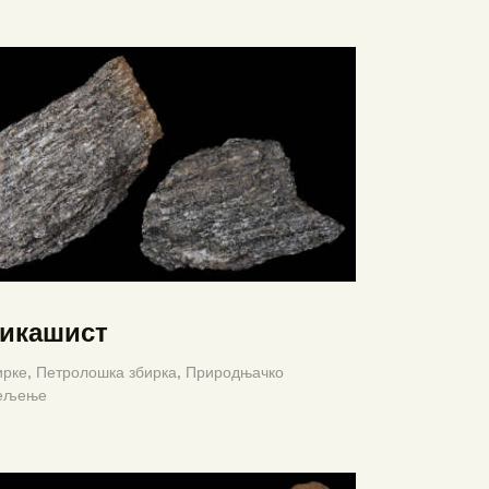
икашист
ирке,
Петролошка збирка,
Природњачко
ељење