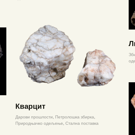
Л
Зб
од
Кварцит
Дарови прошлости,
Петролошка збирка,
Природњачко одељење,
Стална поставка