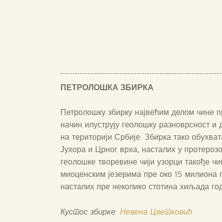
ПЕТРОЛОШКА ЗБИРКА
Петролошку збирку највећим делом чине п
начин илуструју геолошку разноврсност и д
на територији Србије. Збирка тако обухва
Јухора и Црног врха, насталих у протеро
геолошке творевине чији узорци такође чи
миоценским језерима пре око 15 милиона г
насталих пре неколико стотина хиљада год
Кустос збирке:
Невена Цветковић