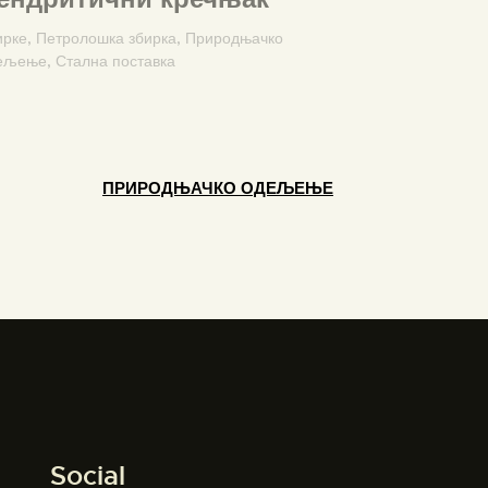
ирке,
Петролошка збирка,
Природњачко
ељење,
Стална поставка
ПРИРОДЊАЧКО ОДЕЉЕЊЕ
Social