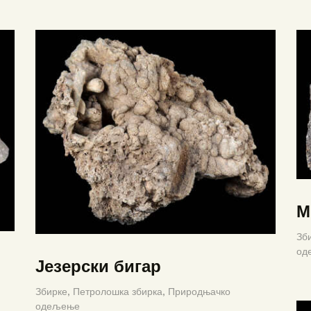
М
Зб
од
Језерски бигар
Збирке,
Петролошка збирка,
Природњачко
одељење