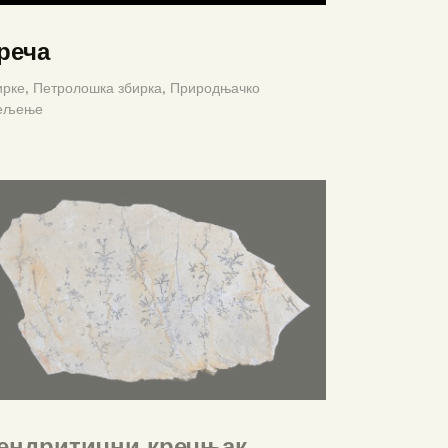
реча
ирке,
Петролошка збирка,
Природњачко
ељење
ендритични кречњак