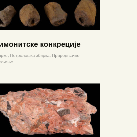
имонитске конкреције
ирке,
Петролошка збирка,
Природњачко
ељење