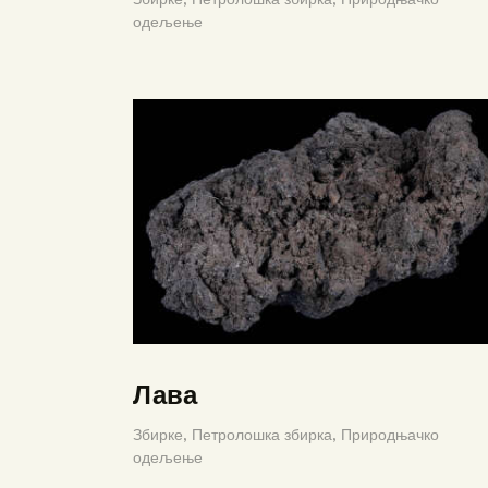
одељење
Лава
Збирке,
Петролошка збирка,
Природњачко
одељење