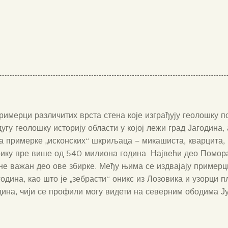
римерци различитих врста стена које изграђују геолошку 
угу геолошку историју области у којој лежи град Јагодина,
та примерке „исконских“ шкриљаца – микашиста, кварцита, 
зоику пре више од 540 милиона година. Највећи део Помор
не важан део ове збирке. Међу њима се издвајају примерц
одина, као што је „зебрасти“ оникс из Лозовика и узорци
ина, чији се профили могу видети на северним ободима Ј