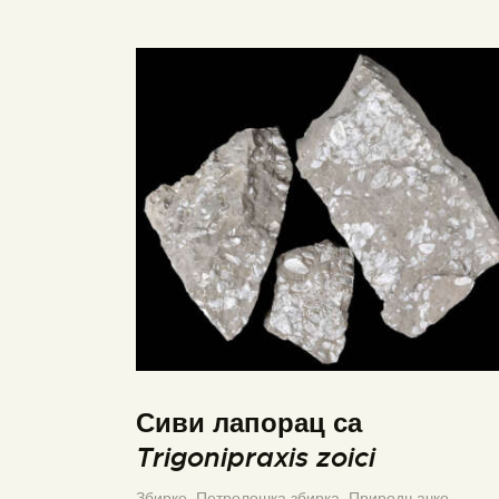
Сиви лапорац са
Trigonipraxis zoici
Збирке,
Петролошка збирка,
Природњачко