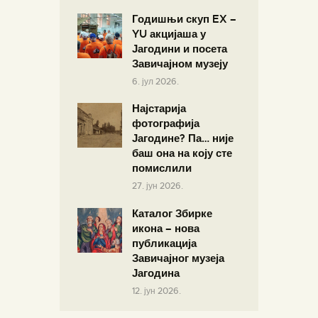
Годишњи скуп EX –
YU акцијаша у
Јагодини и посета
Завичајном музеју
6. јул 2026.
Најстарија
фотографија
Јагодине? Па… није
баш она на коју сте
помислили
27. јун 2026.
Каталог Збирке
икона – нова
публикација
Завичајног музеја
Јагодина
12. јун 2026.