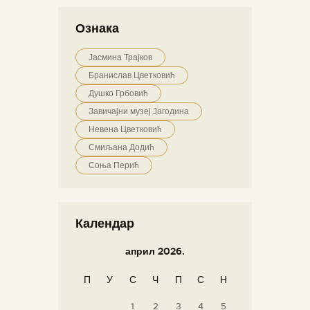
Ознака
Јасмина Трајков
Бранислав Цветковић
Душко Грбовић
Завичајни музеј Јагодина
Невена Цветковић
Смиљана Додић
Соња Перић
Календар
април 2026.
П
У
С
Ч
П
С
Н
1
2
3
4
5