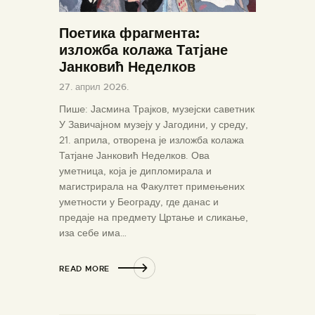
Поетика фрагмента:
изложба колажа Татјане
Јанковић Неделков
27. април 2026.
Пишe: Јасмина Трајков, музејски саветник
У Завичајном музеју у Јагодини, у среду,
21. априла, отворена је изложба колажа
Татјане Јанковић Неделков. Ова
уметница, која је дипломирала и
магистрирала на Факултет примењених
уметности у Београду, где данас и
предаје на предмету Цртање и сликање,
иза себе има…
READ MORE