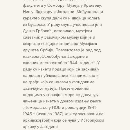
факултета у Сомбору, Музеја у Краљеву,
Нишу, Зајечару и Јагодини. Међународни
карактер скупа дали су и двојица колега
из Бугарске. У раду скупа учествовао је и
Душко Грбовић, историчар, музејски
саветник у Завичајном музеју који је и
секретар секције историчара Музејског
друштва Србије. Презентовао је рад под
називом „Ослобођење Јагодине и
околних места октобра 1944. године“. У
раду су изнети подаци који се заснивају
на досад публикованим изворима као и
на грађи која се налази у фондовима
Завичајног музеја. Презентованим
подацима у значајној мери се допуњују
чињенице изнете у другом издању књиге
„Поморавље у НОБ и револуцији 1941-
1945.“ (изашла 1987) који су засновани на
архивској грађи која се чува у Историјском
архиву у Јагодини.