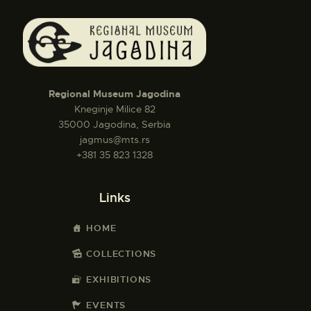
Regional Museum Jagodina
Kneginje Milice 82
35000 Jagodina, Serbia
jagmus@mts.rs
+381 35 823 1328
Links
HOME
COLLECTIONS
EXHIBITIONS
EVENTS