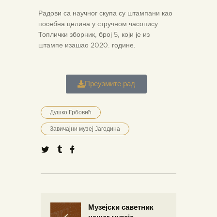
Радови са научног скупа су штампани као
посебна целина у стручном часопису
Топлички зборник, број 5, који је из
штампе изашао 2020. године.
Преузмите рад
Душко Грбовић
Завичајни музеј Јагодина
Музејски саветник