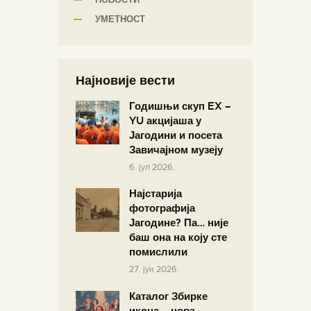
УМЕТНОСТ
Најновије вести
Годишњи скуп EX –
YU акцијаша у
Јагодини и посета
Завичајном музеју
6. јул 2026.
Најстарија
фотографија
Јагодине? Па… није
баш она на коју сте
помислили
27. јун 2026.
Каталог Збирке
икона – нова