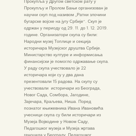
Прокупља у Другом светском рату у
Прокупљу и Пролом Бањи организован је
научни скуп под називом „Ратни злочини
бугарске војске на југу Србије“. Скуп је
одржан у периоду од 29. 11. до 1. 12. 2019.
године. Организатори скупа су били:
Народни музеј Топлице и секција
историчара Музејског друштва Србије.
Министарство културе и информисања
финансијски је помогло одржавање скупа.
У раду скупа учествовало је 22
историчара који су у два дана
презентовали 15 радова. На скупу су
учествовали историчари из Београда,
Новог Сада, Сомбора, Јагодине,
Зајечара, Краљева, Ниша. Поред
познатог књижевника Ивана Ивановића
учесници скупа су били историчари из
Музеја Војводине у Новом Саду,
Педагошког музеја и Музеја жртава
геноцида у Београду, Педагошког