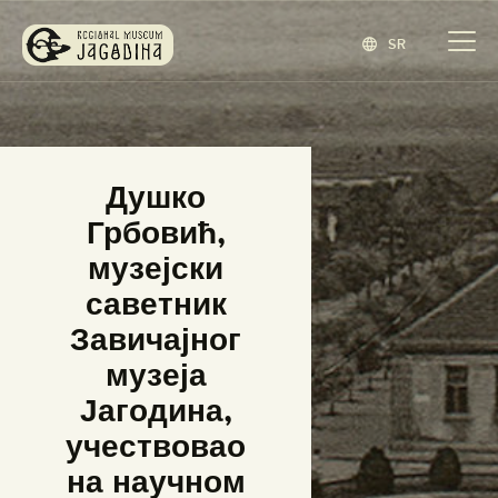
SR
ЗАВИЧАЈНИ МУЗЕЈ ЈАГОДИНА
www.jagodina.museum
ПОЧЕТНА
Душко
ЗБИРКЕ
Грбовић,
ИЗЛОЖБЕ
музејски
ДОГАЂАЈИ
саветник
ИЗДАВАШТВО
Завичајног
БЛОГ
музеја
НАШ МУЗЕЈ
Јагодина,
ENGLISH
(
ЕНГЛЕСКИ
)
учествовао
на научном