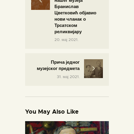
нашег музеја
Бранислав
Цветковић објавио
нови чланак о
Трсатском
реликвијару
20. мај 2021.
Прича једног
музејског предмета
31. мај 2021.
You May Also Like