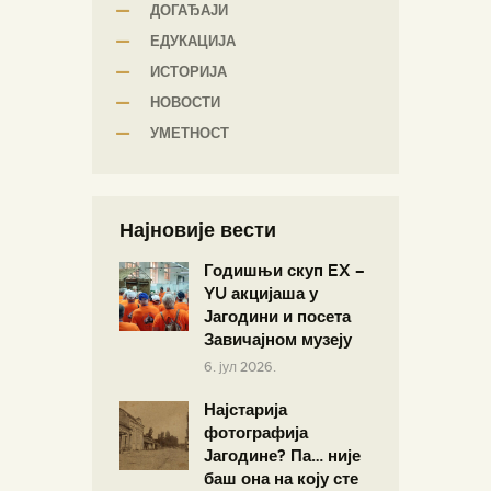
ДОГАЂАЈИ
ЕДУКАЦИЈА
ИСТОРИЈА
НОВОСТИ
УМЕТНОСТ
Најновије вести
Годишњи скуп EX –
YU акцијаша у
Јагодини и посета
Завичајном музеју
6. јул 2026.
Најстарија
фотографија
Јагодине? Па… није
баш она на коју сте