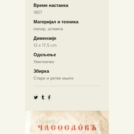
Време настанка
1857
Материјал и техника
папир, штампа
Димензије
12 х 17,5 cm
Одељење
Уметничко
Збирка
Старе и ретке књиге