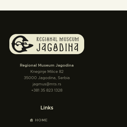
Regional Museum Jagodina
Kneginje Milice 82
35000 Jagodina, Serbia
jagmus@mts.rs
+381 35 823 1328
Links
HOME