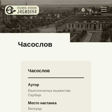
SR
ЗАВИЧАЈНИ МУЗЕЈ ЈАГОДИНА
www.jagodina.museum
ПОЧЕТНА
Часослов
ЗБИРКЕ
ИЗЛОЖБЕ
ДОГАЂАЈИ
Часослов
ИЗДАВАШТВО
БЛОГ
Аутор
НАШ МУЗЕЈ
Књигопечатња књажества
Сербије
ENGLISH
(
ЕНГЛЕСКИ
)
Место настанка
Београд