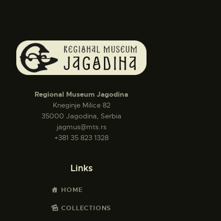
Regional Museum Jagodina
Kneginje Milice 82
35000 Jagodina, Serbia
jagmus@mts.rs
+381 35 823 1328
Links
HOME
COLLECTIONS