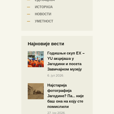
ИСТОРИЈА
НОВОСТИ
УМЕТНОСТ
Најновије вести
Годишњи скуп EX –
YU акцијаша у
Јагодини и посета
Завичајном музеју
6. јул 2026.
Најстарија
фотографија
Јагодине? Па… није
баш она на коју сте
помислили
27. јун 2026.