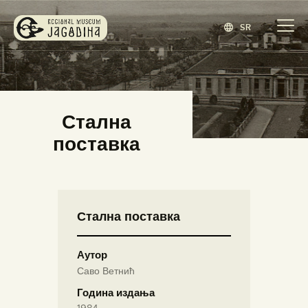
SR
ЗАВИЧАЈНИ МУЗЕЈ ЈАГОДИНА
www.jagodina.museum
ПОЧЕТНА
Стална
ЗБИРКЕ
поставка
ИЗЛОЖБЕ
ДОГАЂАЈИ
ИЗДАВАШТВО
Стална поставка
БЛОГ
НАШ МУЗЕЈ
Аутор
ENGLISH
(
ЕНГЛЕСКИ
)
Саво Ветнић
Година издања