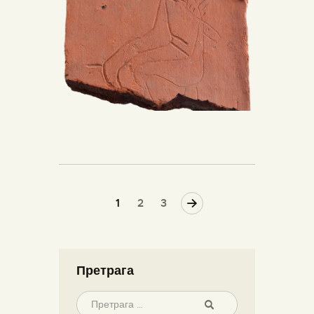
1
>
2
3
Претрага