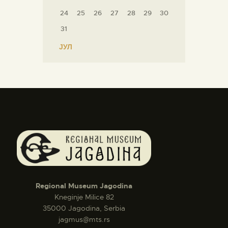
24
25
26
27
28
29
30
31
« ЈУЛ
Regional Museum Jagodina
Kneginje Milice 82
35000 Jagodina, Serbia
jagmus@mts.rs