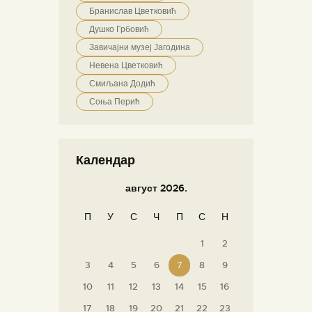
Бранислав Цветковић
Душко Грбовић
Завичајни музеј Јагодина
Невена Цветковић
Смиљана Додић
Соња Перић
Календар
август 2026.
П
У
С
Ч
П
С
Н
1
2
3
4
5
6
7
8
9
10
11
12
13
14
15
16
17
18
19
20
21
22
23