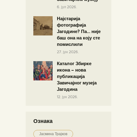
6. јул 2026.
Најстарија
фотографија
Јагодине? Па… није
баш она на коју сте
помислили
27. јун 2026.
Каталог Збирке
икона – нова
публикација
Завичајног музеја
Јагодина
12. јун 2026.
Ознака
Јасмина Трајков