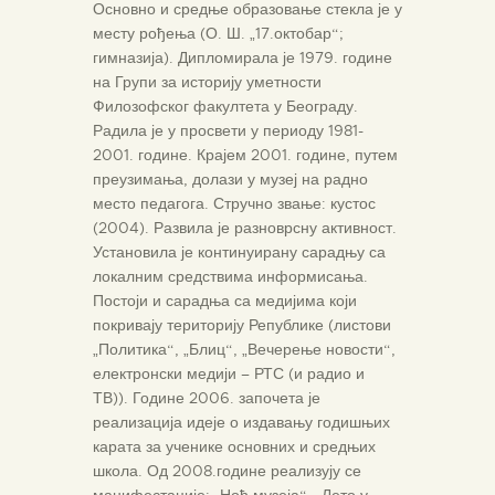
Основно и средње образовање стекла је у
месту рођења (О. Ш. „17.октобар“;
гимназија). Дипломирала је 1979. године
на Групи за историју уметности
Филозофског факултета у Београду.
Радила је у просвети у периоду 1981-
2001. године. Крајем 2001. године, путем
преузимања, долази у музеј на радно
место педагога. Стручно звање: кустос
(2004). Развила је разноврсну активност.
Установила је континуирану сарадњу са
локалним средствима информисања.
Постоји и сарадња са медијима који
покривају територију Републике (листови
„Политика“, „Блиц“, „Вечерење новости“,
електронски медији – РТС (и радио и
ТВ)). Године 2006. започета је
реализација идеје о издавању годишњих
карата за ученике основних и средњих
школа. Од 2008.године реализују се
манифестације: „Ноћ музеја“, „Лето у