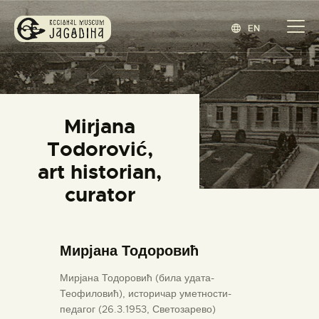
EN
REGIONAL MUSEUM JAGODINA
www.jagodina.museum
HOME
Mirjana
COLLECTIONS
Todorović,
EXHIBITIONS
art historian,
EVENTS
curator
EDITIONS
BLOG
Мирјана Тодоровић
ABOUT
СРПСКИ
(
SERBIAN
)
Мирјана Тодоровић (била удата-
Теофиловић), историчар уметности-
педагог (26.3.1953, Светозарево)