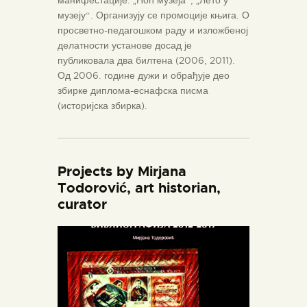
музеју“. Организују се промоције књига. О
просветно-педагошком раду и изложбеној
делатности установе досад је
публиковала два билтена (2006, 2011).
Од 2006. године дужи и обрађује део
збирке диплома-еснафска писма
(историјска збирка).
Projects by Mirjana
Todorović, art historian,
curator