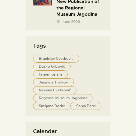
New Publication of
the Regional
Museum Jagodina
12. June 2026.
Tags
Branislav Cvetković
Duško Grbović
In memoriam
Jasmina Trajkov
Nevena Cvetković
Regional Museum Jagodina
Smiljana Dodić
Sonja Perić
Calendar