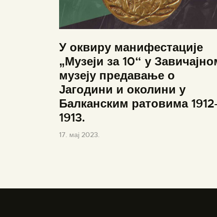
У оквиру манифестације
„Музеји за 10“ у Завичајно
музеју предавање о
Јагодини и околини у
Балканским ратовима 1912
1913.
17. мај 2023.