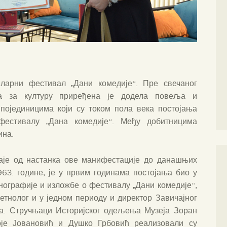
иларни фестивал „Дани комедије“. Пре свечаног
а за културу приређена је додела повеља и
 појединицима који су током пола века постојања
естивалу „Дана комедије“. Међу добитницима
ина.
аје од настанка ове манифестације до данашњих
963. године, је у првим годинама постојања био у
нографије и изложбе о фестивалу „Дани комедије“,
 етнолог и у једном периоду и директор Завичајног
ла. Стручњаци Историјског одељења Музеја Зоран
је Јовановић и Душко Грбовић реализовали су