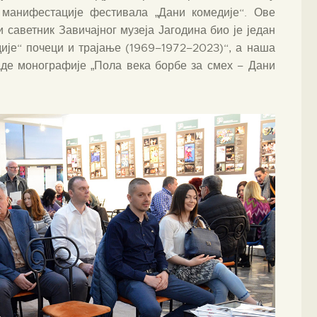
 манифестације фестивала „Дани комедије“. Ове
 саветник Завичајног музеја Јагодина био је један
ије“ почеци и трајање (1969–1972–2023)“, а наша
аде монографије „Пола века борбе за смех – Дани