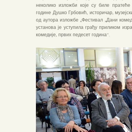
неколико изложби које су биле пратеће
године Душко Грбовић, историчар, музејски
од аутора изложбе „Фестивал „Дани комед
установа је уступила грађу приликом изр
комедије, првих педесет година“.