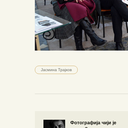
Јасмина Трајков
Фотографија чији је