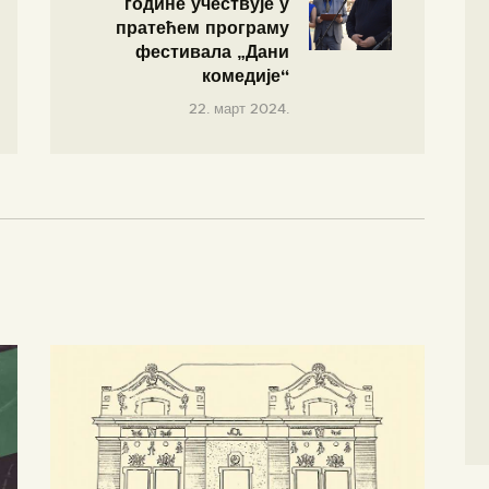
године учествује у
пратећем програму
фестивала „Дани
комедије“
22. март 2024.