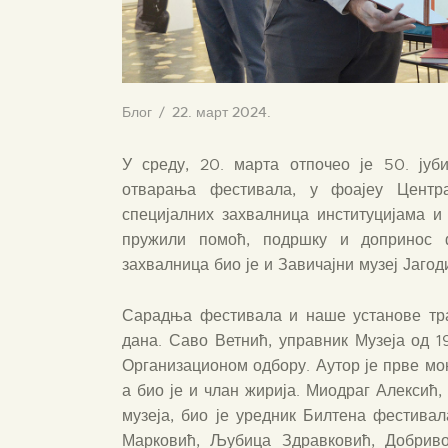
Блог
22. март 2024.
У среду, 20. марта отпочео је 50. јуб
отварања фестивала, у фоајеу Центр
специјалних захвалница институцијама и
пружили помоћ, подршку и допринос ф
захвалница био је и Завичајни музеј Јагод
Сарадња фестивала и наше установе тр
дана. Саво Ветнић, управник Музеја од 1
Организационом одбору. Аутор је прве мо
а био је и члан жирија. Миодраг Алексић,
музеја, био је уредник Билтена фестива
Марковић, Љубица Здравковић, Добриво