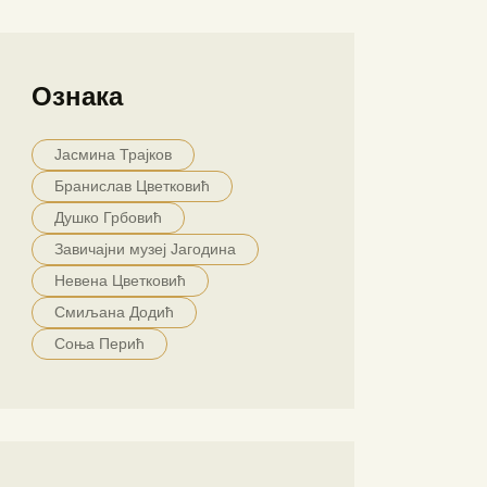
Ознака
Јасмина Трајков
Бранислав Цветковић
Душко Грбовић
Завичајни музеј Јагодина
Невена Цветковић
Смиљана Додић
Соња Перић