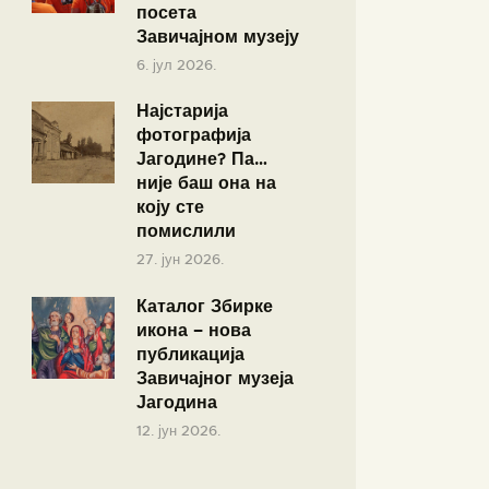
посета
Завичајном музеју
6. јул 2026.
Најстарија
фотографија
Јагодине? Па…
није баш она на
коју сте
помислили
27. јун 2026.
Каталог Збирке
икона – нова
публикација
Завичајног музеја
Јагодина
12. јун 2026.