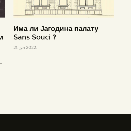
Има ли Јагодина палату
м
Sans Souci ?
21. јул 2022.
–