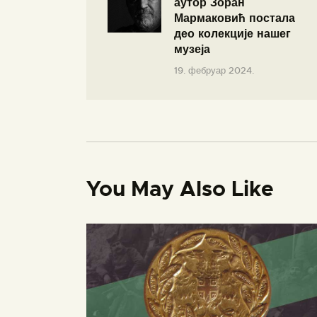
аутор Зоран
Мармаковић постала
део колекције нашег
музеја
19. фебруар 2024.
You May Also Like