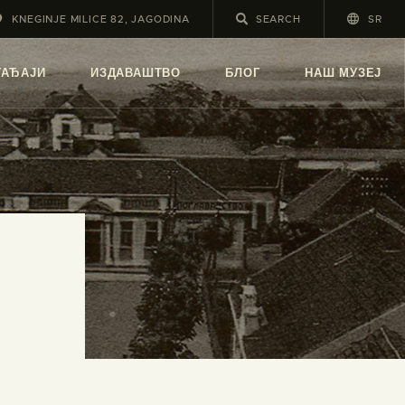
KNEGINJE MILICE 82, JAGODINA
SR
А
ГАЂАЈИ
ИЗДАВАШТВО
БЛОГ
НАШ МУЗЕЈ