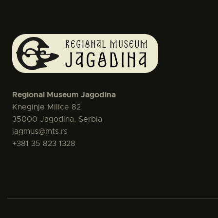
Regional Museum Jagodina
Kneginje Milice 82
35000 Jagodina, Serbia
jagmus@mts.rs
+381 35 823 1328