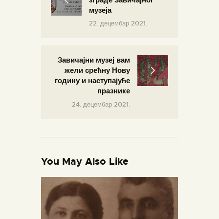
музеја
22. децембар 2021.
Завичајни музеј вам
жели срећну Нову
годину и наступајуће
празнике
24. децембар 2021.
You May Also Like