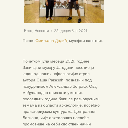
Блог
,
Новости
23. децембар 2021.
Пише:
Смиљана Додић
, музејски саветник
Почетком јула месеца 2021. године
Завичајни музеј у Јагодини посетио је
један од наших најпознатијих стрип
аутора Саша Ракезић, познатији под
псеудонимом Александар Зограф. Овај
међународно признати уметник
последњих година бави се разноврсним
темама из области археологије, посебно
праисторијским културама Централног
Балкана, чије археолошко наслеђе
промовише на себи својствен начин