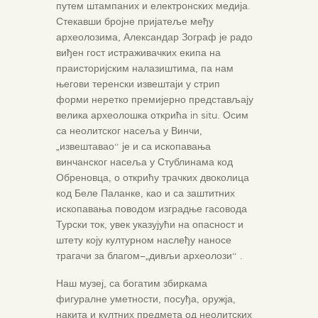
путем штампаних и електронских медија.
Стекавши бројне пријатеље међу
археолозима, Александар Зограф је радо
виђен гост истраживачких екипа на
праисторијским налазиштима, па нам
његови теренски извештаји у стрип
форми неретко премијерно представљају
велика археолошка открића in situ. Осим
са неолитског насеља у Винчи,
„извештавао“ је и са ископавања
винчанског насеља у Стублинама код
Обреновца, о открићу трачких двоколица
код Беле Паланке, као и са заштитних
ископавања поводом изградње гасовода
Турски ток, увек указујући на опасност и
штету коју културном наслеђу наносе
трагачи за благом–„дивљи археолози“ .
Наш музеј, са богатим збиркама
фигуралне уметности, посуђа, оружја,
накита и култних предмета од неолитских