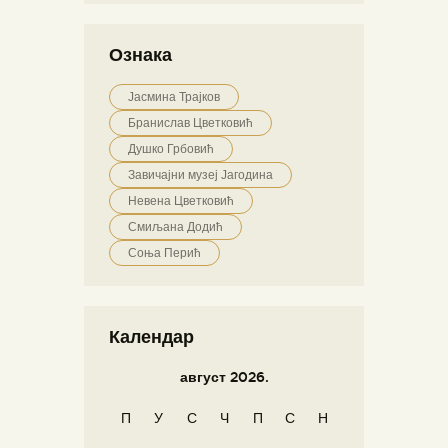
Ознака
Јасмина Трајков
Бранислав Цветковић
Душко Грбовић
Завичајни музеј Јагодина
Невена Цветковић
Смиљана Додић
Соња Перић
Календар
август 2026.
П
У
С
Ч
П
С
Н