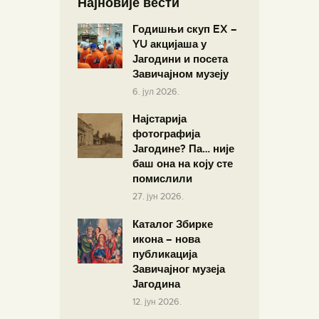
Најновије вести
Годишњи скуп EX –
YU акцијаша у
Јагодини и посета
Завичајном музеју
6. јул 2026.
Најстарија
фотографија
Јагодине? Па… није
баш она на коју сте
помислили
27. јун 2026.
Каталог Збирке
икона – нова
публикација
Завичајног музеја
Јагодина
12. јун 2026.