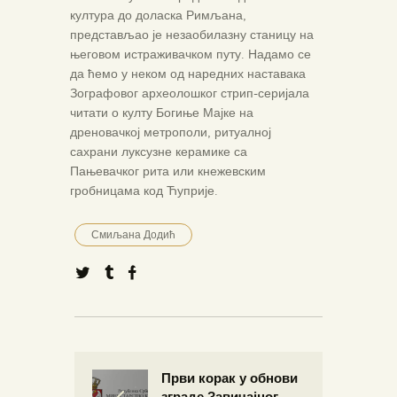
култура до доласка Римљана,
представљао је незаобилазну станицу на
његовом истраживачком путу. Надамо се
да ћемо у неком од наредних наставака
Зографовог археолошког стрип-серијала
читати о култу Богиње Мајке на
дреновачкој метрополи, ритуалној
сахрани луксузне керамике са
Пањевачког рита или кнежевским
гробницама код Ћуприје.
Смиљана Додић
Први корак у обнови
зграде Завичајног