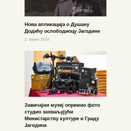
Нова апликација о Душану
Додићу ослободиоцу Јагодине
2. април 2021.
Завичајни музеј опремио фото
студио захваљујући
Министарству културе и Граду
Јагодина