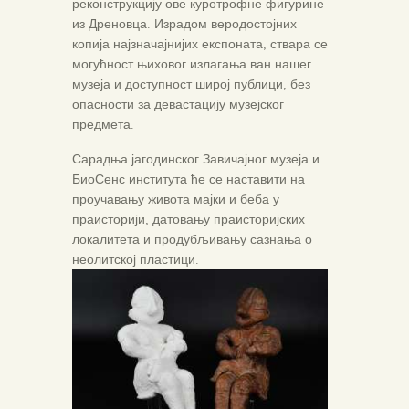
реконструкцију ове куротрофне фигурине
из Дреновца. Израдом веродостојних
копија најзначајнијих експоната, ствара се
могућност њиховог излагања ван нашег
музеја и доступност широј публици, без
опасности за девастацију музејског
предмета.
Сарадња јагодинског Завичајног музеја и
БиоСенс института ће се наставити на
проучавању живота мајки и беба у
праисторији, датовању праисторијских
локалитета и продубљивању сазнања о
неолитској пластици.