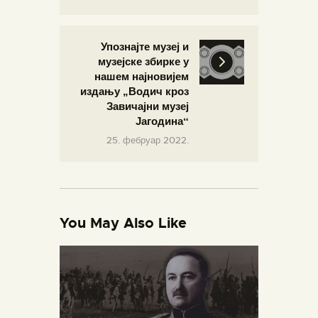
Упознајте музеј и
музејске збирке у
нашем најновијем
издању „Водич кроз
Завичајни музеј
Јагодина“
25. фебруар 2022.
You May Also Like