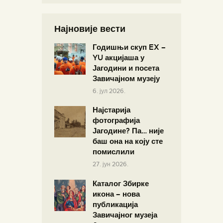
Најновије вести
Годишњи скуп EX –
YU акцијаша у
Јагодини и посета
Завичајном музеју
6. јул 2026.
Најстарија
фотографија
Јагодине? Па… није
баш она на коју сте
помислили
27. јун 2026.
Каталог Збирке
икона – нова
публикација
Завичајног музеја