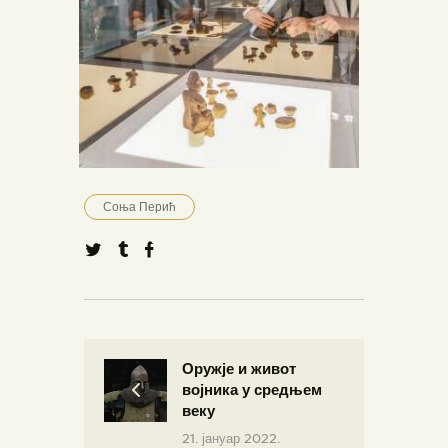
Соња Перић
Оружје и живот
војника у средњем
веку
21. јануар 2022.