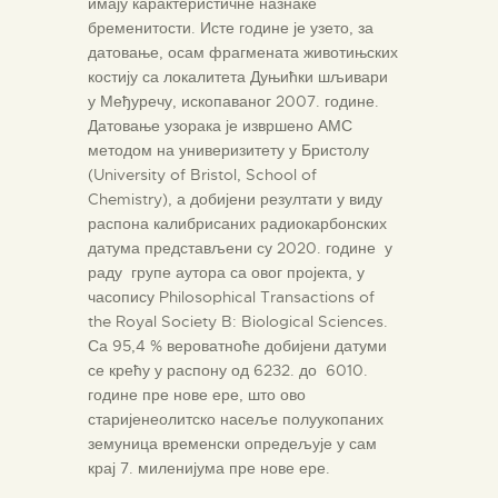
имају карактеристичне назнаке
бременитости. Исте године је узето, за
датовање, осам фрагмената животињских
костију са локалитета Дуњићки шљивари
у Међуречу, ископаваног 2007. године.
Датовање узорака је извршено АМС
методом на универизитету у Бристолу
(University of Bristol, School of
Chemistry), а добијени резултати у виду
распона калибрисаних радиокарбонских
датума представљени су 2020. године у
раду групе аутора са овог пројекта, у
часопису Philosophical Transactions of
the Royal Society B: Biological Sciences.
Са 95,4 % вероватноће добијени датуми
се крећу у распону од 6232. до 6010.
године пре нове ере, што ово
старијенеолитско насеље полуукопаних
земуница временски опредељује у сам
крај 7. миленијума пре нове ере.