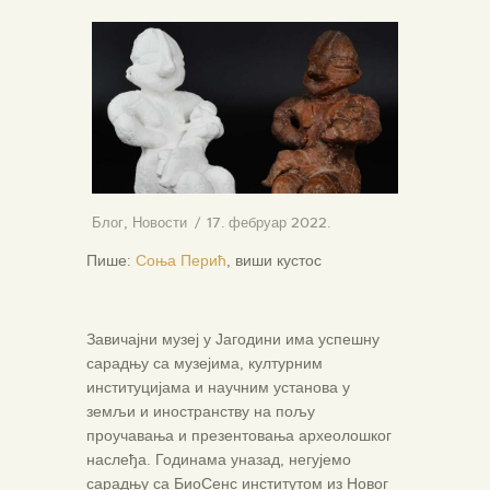
Блог
,
Новости
17. фебруар 2022.
Пише:
Соња Перић
, виши кустос
Завичајни музеј у Јагодини има успешну
сарадњу са музејима, културним
институцијама и научним установа у
земљи и иностранству на пољу
проучавања и презентовања археолошког
наслеђа. Годинама уназад, негујемо
сарадњу са БиоСенс институтом из Новог