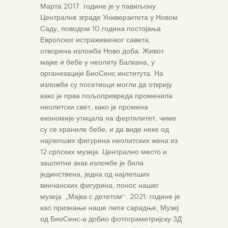
Марта 2017. године је у павиљону
Централне зграде Универзитета у Новом
Саду, поводом 10 година постојања
Европског истраживачког савета,
отворена изложба Ново доба: Живот
мајке и бебе у неолиту Балкана, у
организацији БиоСенс института. На
изложби су посетиоци могли да открију
како је прва пољопривреда променила
неолитски свет, како је промена
економије утицала на фертилитет, чиме
су се храниле бебе, и да виде неке од
најлепших фигурина неолитских жена из
12 српских музеја. Централно место и
заштитни знак изложбе је била
јединствена, једна од најлепших
винчанских фигурина, понос нашег
музеја „Мајка с дететом“. 2021. године је
као признање наше лепе сарадње, Музеј
од БиоСенс-а добио фотограметријску 3Д