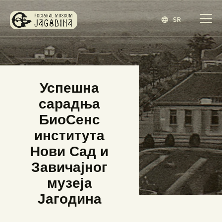
SR
ЗАВИЧАЈНИ МУЗЕЈ ЈАГОДИНА
www.jagodina.museum
ПОЧЕТНА
Успешна
ЗБИРКЕ
сарадња
ИЗЛОЖБЕ
БиоСенс
ДОГАЂАЈИ
института
ИЗДАВАШТВО
Нови Сад и
БЛОГ
Завичајног
НАШ МУЗЕЈ
музеја
ENGLISH
(
ЕНГЛЕСКИ
)
Јагодина