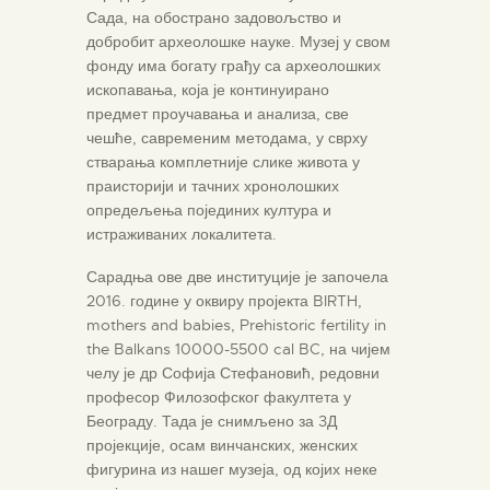
Сада, на обострано задовољство и
добробит археолошке науке. Музеј у свом
фонду има богату грађу са археолошких
ископавања, која је континуирано
предмет проучавања и анализа, све
чешће, савременим методама, у сврху
стварања комплетније слике живота у
праисторији и тачних хронолошких
опредељења појединих култура и
истраживаних локалитета.
Сарадња ове две институције је започела
2016. године у оквиру пројекта BIRTH,
mothers and babies, Prehistoric fertility in
the Balkans 10000-5500 cal BC, на чијем
челу је др Софија Стефановић, редовни
професор Филозофског факултета у
Београду. Тада је снимљено за 3Д
пројекције, осам винчанских, женских
фигурина из нашег музеја, од којих неке